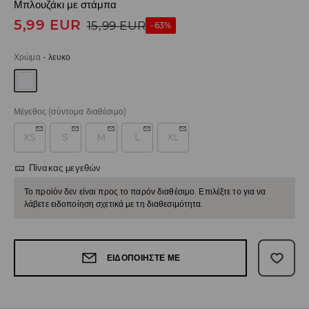
Μπλουζάκι με στάμπα
5,99
EUR
15,99
EUR
-63%
Χρώμα
-
λευκο
Μέγεθος
(σύντομα διαθέσιμο)
XS
S
M
L
XL
Πίνακας μεγεθών
Το προϊόν δεν είναι προς το παρόν διαθέσιμο. Επιλέξτε το για να
λάβετε ειδοποίηση σχετικά με τη διαθεσιμότητα.
ΕΙΔΟΠΟΙΉΣΤΕ ΜΕ