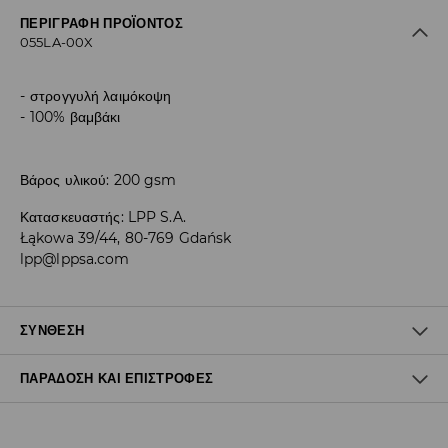
ΠΕΡΙΓΡΑΦΉ ΠΡΟΪΌΝΤΟΣ
055LA-00X
στρογγυλή λαιμόκοψη
100% βαμβάκι
Βάρος υλικού: 200 gsm
Κατασκευαστής
:
LPP S.A.
Łąkowa 39/44, 80-769 Gdańsk
lpp@lppsa.com
ΣΎΝΘΕΣΗ
ΠΑΡΆΔΟΣΗ ΚΑΙ ΕΠΙΣΤΡΟΦΈΣ
100% ΒΑΜΒΑΚΙ
Πολιτική αποστολών