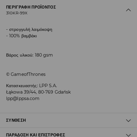
ΠΕΡΙΓΡΑΦΉ ΠΡΟΪΌΝΤΟΣ
310KR-99X
στρογγυλή λαιμόκοψη
100% βαμβάκι
Βάρος υλικού: 180 gsm
© GameofThrones
Κατασκευαστής
:
LPP S.A.
Łąkowa 39/44, 80-769 Gdańsk
lpp@lppsa.com
ΣΎΝΘΕΣΗ
ΠΑΡΆΔΟΣΗ ΚΑΙ ΕΠΙΣΤΡΟΦΈΣ
100% ΒΑΜΒΑΚΙ