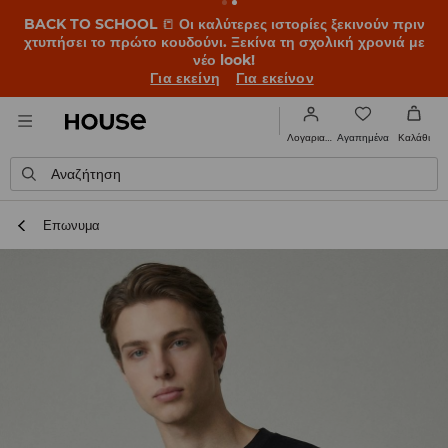
BACK TO SCHOOL
📒
Οι καλύτερες ιστορίες ξεκινούν πριν
χτυπήσει το πρώτο κουδούνι. Ξεκίνα τη σχολική χρονιά με
νέο look!
Για εκείνη
Για εκείνον
Αγαπημένα
Λογαριασμός
Καλάθι
Αναζήτηση
Επωνυμα