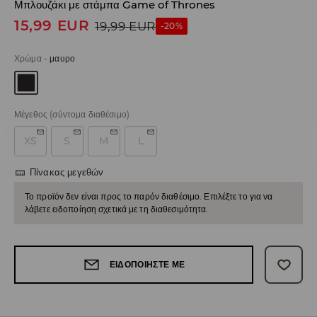
Μπλουζάκι με στάμπα Game of Thrones
15,99
EUR
19,99
EUR
-20%
Χρώμα
-
μαυρο
Μέγεθος
(σύντομα διαθέσιμο)
XS
S
M
L
Πίνακας μεγεθών
Το προϊόν δεν είναι προς το παρόν διαθέσιμο. Επιλέξτε το για να
λάβετε ειδοποίηση σχετικά με τη διαθεσιμότητα.
ΕΙΔΟΠΟΙΉΣΤΕ ΜΕ