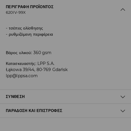
ΠΕΡΙΓΡΑΦΉ ΠΡΟΪΌΝΤΟΣ
620IV-99X
τσέπες ολίσθησης
ρυθμιζόμενη περιφέρεια
Βάρος υλικού: 360 gsm
Κατασκευαστής
:
LPP S.A.
Łąkowa 39/44, 80-769 Gdańsk
lpp@lppsa.com
ΣΎΝΘΕΣΗ
ΠΑΡΆΔΟΣΗ ΚΑΙ ΕΠΙΣΤΡΟΦΈΣ
60% ΒΑΜΒΑΚΙ, 40% ΠΟΛΥΕΣΤΕΡΑΣ
Πολιτική αποστολών