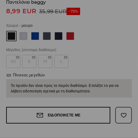
Παντελόνια baggy
8,99
EUR
35,99
EUR
-75%
Χρώμα
-
μαυρο
Μέγεθος
(σύντομα διαθέσιμο)
XS
S
M
L
Πίνακας μεγεθών
Το προϊόν δεν είναι προς το παρόν διαθέσιμο. Επιλέξτε το για να
λάβετε ειδοποίηση σχετικά με τη διαθεσιμότητα.
ΕΙΔΟΠΟΙΉΣΤΕ ΜΕ