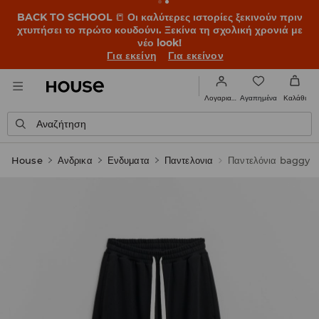
BACK TO SCHOOL
📒
Οι καλύτερες ιστορίες ξεκινούν πριν
χτυπήσει το πρώτο κουδούνι. Ξεκίνα τη σχολική χρονιά με
νέο look!
Για εκείνη
Για εκείνον
Αγαπημένα
Λογαριασμός
Καλάθι
Αναζήτηση
House
Ανδρικα
Ενδυματα
Παντελονια
Παντελόνια baggy