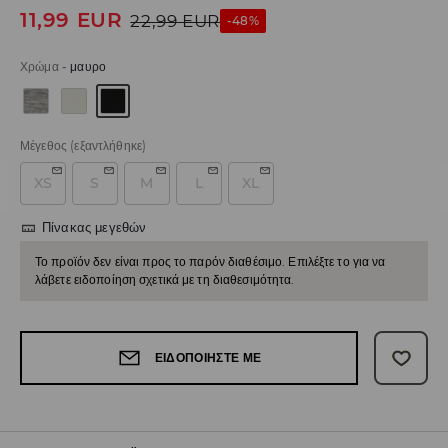
11,99
EUR
22,99
EUR
-48%
Χρώμα
-
μαυρο
Μέγεθος
(εξαντλήθηκε)
XS
S
M
L
XL
Πίνακας μεγεθών
Το προϊόν δεν είναι προς το παρόν διαθέσιμο. Επιλέξτε το για να
λάβετε ειδοποίηση σχετικά με τη διαθεσιμότητα.
ΕΙΔΟΠΟΙΉΣΤΕ ΜΕ