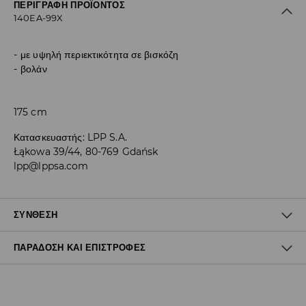
ΠΕΡΙΓΡΑΦΉ ΠΡΟΪΌΝΤΟΣ
140EA-99X
με υψηλή περιεκτικότητα σε βισκόζη
βολάν
175 cm
Κατασκευαστής
:
LPP S.A.
Łąkowa 39/44, 80-769 Gdańsk
lpp@lppsa.com
ΣΎΝΘΕΣΗ
ΠΑΡΆΔΟΣΗ ΚΑΙ ΕΠΙΣΤΡΟΦΈΣ
91% ΒΙΣΚΟΖΗ, 9% ΕΛΑΣΤΑΝ
Πολιτική αποστολών