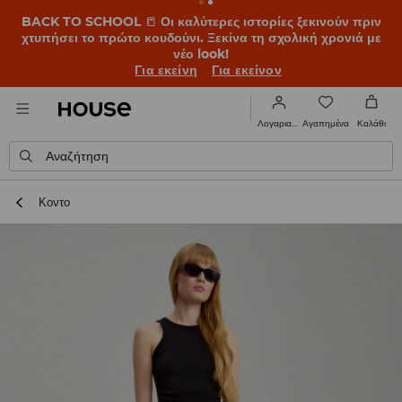
BACK TO SCHOOL
📒
Οι καλύτερες ιστορίες ξεκινούν πριν
χτυπήσει το πρώτο κουδούνι. Ξεκίνα τη σχολική χρονιά με
νέο look!
Για εκείνη
Για εκείνον
Αγαπημένα
Λογαριασμός
Καλάθι
Αναζήτηση
Κοντο