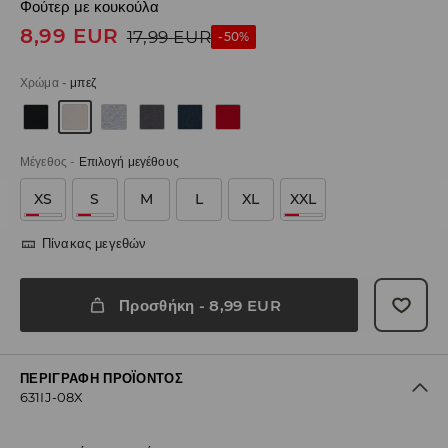
Φούτερ με κουκούλα
8,99
EUR
17,99
EUR
-50%
Χρώμα
-
μπεζ
Μέγεθος
-
Επιλογή μεγέθους
XS
S
M
L
XL
XXL
Πίνακας μεγεθών
Προσθήκη
-
8,99
EUR
ΠΕΡΙΓΡΑΦΉ ΠΡΟΪΌΝΤΟΣ
631IJ-08X