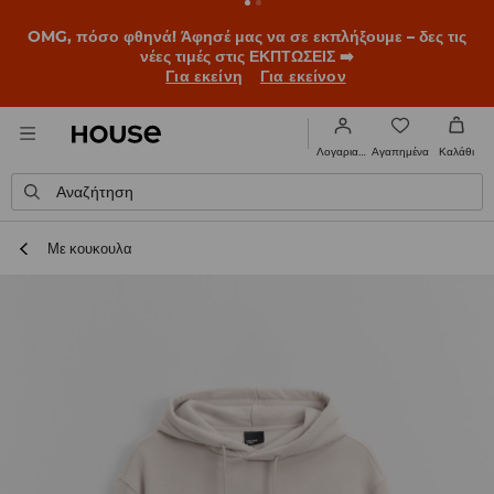
BACK TO SCHOOL
📒
Οι καλύτερες ιστορίες ξεκινούν πριν
χτυπήσει το πρώτο κουδούνι. Ξεκίνα τη σχολική χρονιά με
νέο look!
Για εκείνη
Για εκείνον
Αγαπημένα
Λογαριασμός
Καλάθι
Αναζήτηση
Με κουκουλα