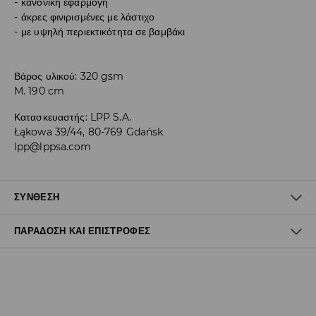
κανονική εφαρμογή
άκρες φινιρισμένες με λάστιχο
με υψηλή περιεκτικότητα σε βαμβάκι
Βάρος υλικού: 320 gsm
M. 190 cm
Κατασκευαστής
:
LPP S.A.
Łąkowa 39/44, 80-769 Gdańsk
lpp@lppsa.com
ΣΎΝΘΕΣΗ
ΠΑΡΆΔΟΣΗ ΚΑΙ ΕΠΙΣΤΡΟΦΈΣ
60% ΒΑΜΒΑΚΙ, 40% ΠΟΛΥΕΣΤΕΡΑΣ
Πολιτική αποστολών
Δωρεάν αποστολή από 40 EUR | Δωρεάν επιστροφή