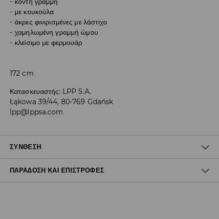
κοντή γραμμή
με κουκούλα
άκρες φινιρισμένες με λάστιχο
χαμηλωμένη γραμμή ώμου
κλείσιμο με φερμουάρ
172 cm
Κατασκευαστής
:
LPP S.A.
Łąkowa 39/44, 80-769 Gdańsk
lpp@lppsa.com
ΣΎΝΘΕΣΗ
ΠΑΡΆΔΟΣΗ ΚΑΙ ΕΠΙΣΤΡΟΦΈΣ
95% ΠΟΛΥΕΣΤΕΡΑΣ, 5% ΕΛΑΣΤΑΝ
Πολιτική αποστολών