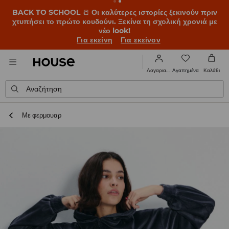
BACK TO SCHOOL
📒
Οι καλύτερες ιστορίες ξεκινούν πριν
χτυπήσει το πρώτο κουδούνι. Ξεκίνα τη σχολική χρονιά με
νέο look!
Για εκείνη
Για εκείνον
Αγαπημένα
Λογαριασμός
Καλάθι
Αναζήτηση
Με φερμουαρ