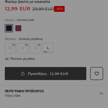
Φούτερ ζακέτα με κουκούλα
12,99
EUR
29,99
EUR
-57%
Χρώμα
-
ναυτικο μπλε
Μέγεθος
-
Επιλογή μεγέθους
XS
S
M
L
Πίνακας μεγεθών
Προσθήκη
-
12,99
EUR
ΠΕΡΙΓΡΑΦΉ ΠΡΟΪΌΝΤΟΣ
715IO-59X