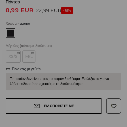
Πόντσο
8,99
EUR
22,99
EUR
-61%
Χρώμα
-
μαυρο
Μέγεθος
(σύντομα διαθέσιμο)
XS/S
M/L
Πίνακας μεγεθών
Το προϊόν δεν είναι προς το παρόν διαθέσιμο. Επιλέξτε το για να
λάβετε ειδοποίηση σχετικά με τη διαθεσιμότητα.
ΕΙΔΟΠΟΙΉΣΤΕ ΜΕ