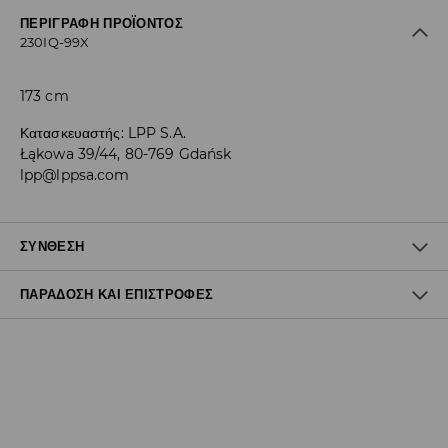
ΠΕΡΙΓΡΑΦΉ ΠΡΟΪΌΝΤΟΣ
230IQ-99X
173 cm
Κατασκευαστής
:
LPP S.A.
Łąkowa 39/44, 80-769 Gdańsk
lpp@lppsa.com
ΣΎΝΘΕΣΗ
ΠΑΡΆΔΟΣΗ ΚΑΙ ΕΠΙΣΤΡΟΦΈΣ
100% ΠΟΛΥΕΣΤΕΡΑΣ
Πολιτική αποστολών
Δωρεάν αποστολή από 40 EUR | Δωρεάν επιστροφή