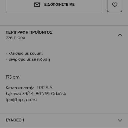
ΕΙΔΟΠΟΙΉΣΤΕ ΜΕ
ΠΕΡΙΓΡΑΦΉ ΠΡΟΪΌΝΤΟΣ
726IP-00X
κλείσιμο με κουμπί
φινίρισμα με επένδυση
175 cm
Κατασκευαστής
:
LPP S.A.
Łąkowa 39/44, 80-769 Gdańsk
lpp@lppsa.com
ΣΎΝΘΕΣΗ