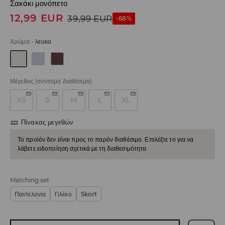
Σακάκι μονόπετο
12,99
EUR
39,99
EUR
-68%
Χρώμα
-
λευκο
Μέγεθος
(σύντομα διαθέσιμο)
XS
S
M
L
XL
Πίνακας μεγεθών
Το προϊόν δεν είναι προς το παρόν διαθέσιμο. Επιλέξτε το για να
λάβετε ειδοποίηση σχετικά με τη διαθεσιμότητα.
Matching set
Παντελονια
Γιλέκο
Skort