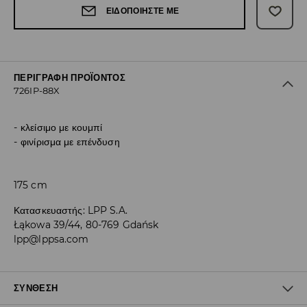
ΕΙΔΟΠΟΙΉΣΤΕ ΜΕ
ΠΕΡΙΓΡΑΦΉ ΠΡΟΪΌΝΤΟΣ
726IP-88X
κλείσιμο με κουμπί
φινίρισμα με επένδυση
175 cm
Κατασκευαστής
:
LPP S.A.
Łąkowa 39/44, 80-769 Gdańsk
lpp@lppsa.com
ΣΎΝΘΕΣΗ