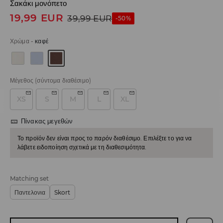
Σακάκι μονόπετο
19,99
EUR
39,99
EUR
-50%
Χρώμα
-
καφέ
Μέγεθος
(σύντομα διαθέσιμο)
XS
S
M
L
XL
Πίνακας μεγεθών
Το προϊόν δεν είναι προς το παρόν διαθέσιμο. Επιλέξτε το για να
λάβετε ειδοποίηση σχετικά με τη διαθεσιμότητα.
Matching set
Παντελονια
Skort