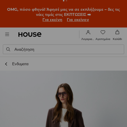
BACK TO SCHOOL
📒
Οι καλύτερες ιστορίες ξεκινούν πριν
χτυπήσει το πρώτο κουδούνι. Ξεκίνα τη σχολική χρονιά με
νέο look!
Για εκείνη
Για εκείνον
Αγαπημένα
Λογαριασμός
Καλάθι
Αναζήτηση
Ενδυματα