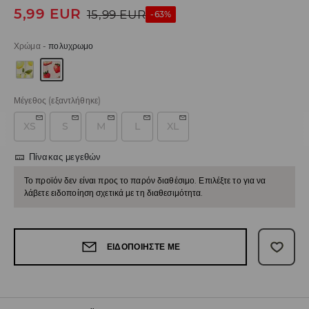
5,99
EUR
15,99
EUR
-63%
Χρώμα
-
πολυχρωμο
Μέγεθος
(εξαντλήθηκε)
XS
S
M
L
XL
Πίνακας μεγεθών
Το προϊόν δεν είναι προς το παρόν διαθέσιμο. Επιλέξτε το για να
λάβετε ειδοποίηση σχετικά με τη διαθεσιμότητα.
ΕΙΔΟΠΟΙΉΣΤΕ ΜΕ