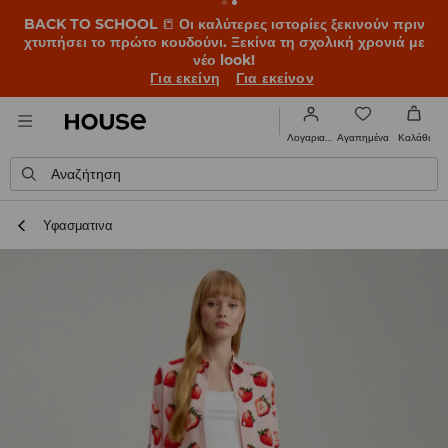
BACK TO SCHOOL
📒
Οι καλύτερες ιστορίες ξεκινούν πριν
χτυπήσει το πρώτο κουδούνι. Ξεκίνα τη σχολική χρονιά με
νέο look!
Για εκείνη
Για εκείνον
Αγαπημένα
Λογαριασμός
Καλάθι
Αναζήτηση
Υφασματινα