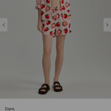
Σορτς