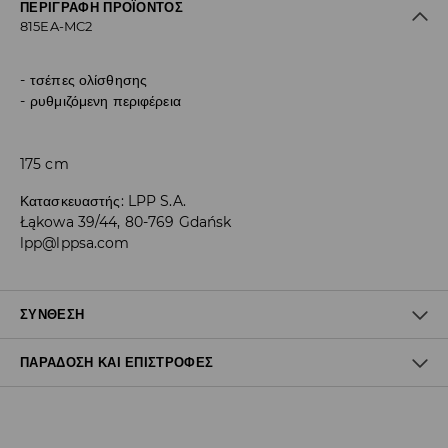
ΠΕΡΙΓΡΑΦΉ ΠΡΟΪΌΝΤΟΣ
815EA-MC2
τσέπες ολίσθησης
ρυθμιζόμενη περιφέρεια
175 cm
Κατασκευαστής
:
LPP S.A.
Łąkowa 39/44, 80-769 Gdańsk
lpp@lppsa.com
ΣΎΝΘΕΣΗ
ΠΑΡΆΔΟΣΗ ΚΑΙ ΕΠΙΣΤΡΟΦΈΣ
100% ΒΙΣΚΟΖΗ
Πολιτική αποστολών