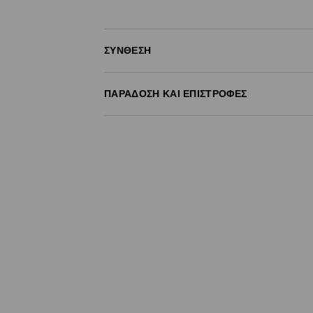
ΣΎΝΘΕΣΗ
60% ΒΑΜΒΑΚΙ, 40% ΠΟΛΥΕΣΤΕΡΑΣ
ΠΑΡΆΔΟΣΗ ΚΑΙ ΕΠΙΣΤΡΟΦΈΣ
Πολιτική αποστολών
Δωρεάν αποστολή από 40 EUR | Δωρεάν επι
Σημειώστε παράδοση
(
4 - 9 εργάσιμες ημέρ
- Έως 40 EUR -
3.99 EUR
- Από 40 EUR -
ΔΩΡΕΑΝ
- Ελαχιστοποιημένη πληρωμή
Επιστροφή ταχυμετάφορα
(
4 - 9 εργάσιμες 
- Έως 40 EUR -
4.99 EUR
- Από 40 EUR -
ΔΩΡΕΑΝ