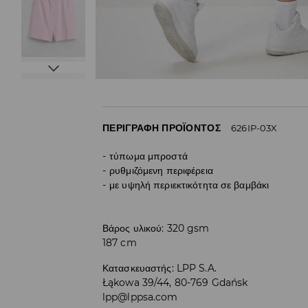
ΠΕΡΙΓΡΑΦΉ ΠΡΟΪΌΝΤΟΣ
626IP-03X
τύπωμα μπροστά
ρυθμιζόμενη περιφέρεια
με υψηλή περιεκτικότητα σε βαμβάκι
Βάρος υλικού: 320 gsm
187 cm
Κατασκευαστής
:
LPP S.A.
Łąkowa 39/44, 80-769 Gdańsk
lpp@lppsa.com