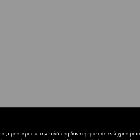
ή
(
4 - 9 εργάσιμες ημέρες
):
 εντός 30 ημερών με μόνο έξοδα
αλλόμενα προϊόντα).
 σας προσφέρουμε την καλύτερη δυνατή εμπειρία ενώ χρησιμοπο