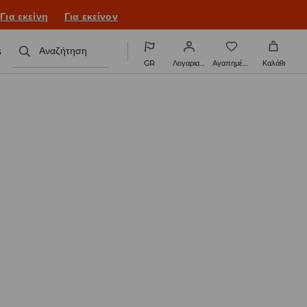
ονιά με νέο look!
Για εκείνη
Για εκείνον
s
Αναζήτηση
GR
Λογαριασμός
Αγαπημένα
Καλάθι