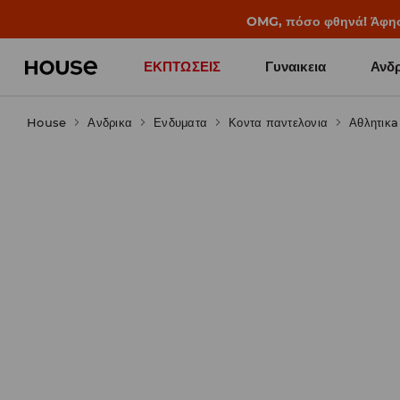
BACK TO SCHOOL
📒
Οι καλύτερες ιστορίες 
ΕΚΠΤΩΣΕΙΣ
Γυναικεια
Ανδρ
House
Ανδρικα
Ενδυματα
Κοντα παντελονια
Αθλητικa