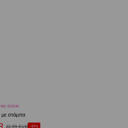
ING SOON
 με στάμπα
R
-61%
22,99
EUR