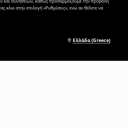
εων και συνηθειών, καθώς προσαρμόζουμε την προβολή
ς κλικ στην επιλογή «Ρυθμίσεις», ενώ αν θέλετε να
Ελλάδα (Greece)