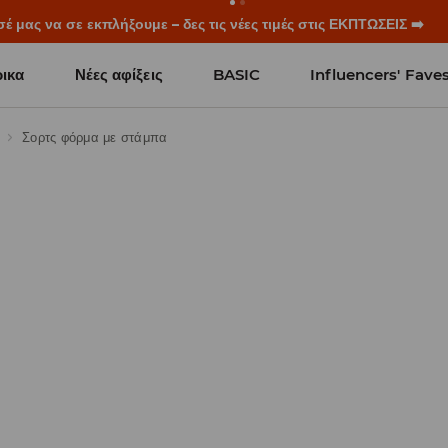
ξεκινούν πριν χτυπήσει το πρώτο κουδούνι. Ξεκίνα τη σχολική χρ
ικα
Νέες αφίξεις
BASIC
Influencers' Fave
Σορτς φόρμα με στάμπα