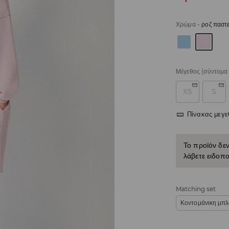
Χρώμα
-
ροζ παστ
Μέγεθος
(σύντομα 
XS
S
Πίνακας μεγ
Το προϊόν δεν
λάβετε ειδοπο
Matching set
Κοντομάνικη μπλ