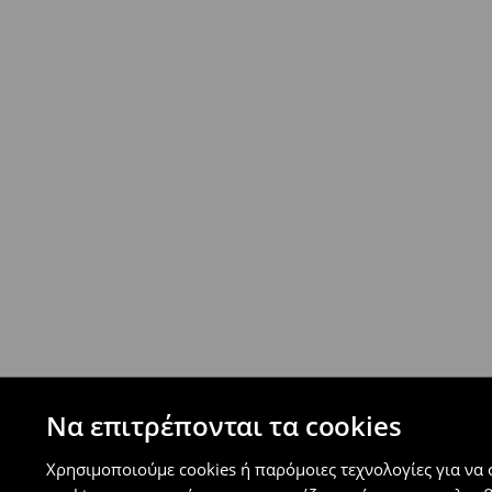
- Ελαχιστοποιημένη πληρωμή
Επιστροφή ταχυμετάφορα - ανατακταβλητ
- Έως 40 EUR -
4.99 EUR
- Από 40 EUR -
ΔΩΡΕΑΝ
-
μεγιστο όριο συνόλου παραγγελιών 500 EUR
⟶
Ανακαλύψτε περισσότερες πληροφορίες
Πολιτική επιστροφών
Μπορείτε να επιστρέψετε τα προϊόντα δωρεάν
επιστροφής (δεν ισχύει για συγκεκριμένα αναβ
⟶
Λεπτομέρειες κανόνων επιστροφής
Να επιτρέπονται τα cookies
Χρησιμοποιούμε cookies ή παρόμοιες τεχνολογίες για να