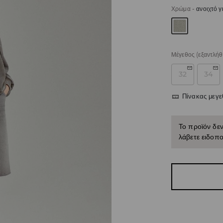
Χρώμα
-
ανοιχτό γ
Μέγεθος
(εξαντλήθ
32
34
Πίνακας μεγ
Το προϊόν δεν
λάβετε ειδοπο