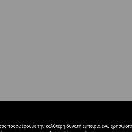
ή
(
4 - 9 εργάσιμες ημέρες
):
 εντός 30 ημερών με μόνο έξοδα
αλλόμενα προϊόντα).
 σας προσφέρουμε την καλύτερη δυνατή εμπειρία ενώ χρησιμοπο