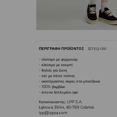
ΠΕΡΙΓΡΑΦΉ ΠΡΟΪΌΝΤΟΣ
327EQ-09J
κλείσιμο με φερμουάρ
κλείσιμο με κουμπί
θηλιές για ζώνη
σετ με πέντε τσέπες
ακατέργαστες άκρες στα μπατζάκια
100% βαμβάκι
έντονα ξεπλυμένο εφέ
Κατασκευαστής
:
LPP S.A.
Łąkowa 39/44, 80-769 Gdańsk
lpp@lppsa.com