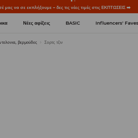
μας να σε εκπλήξουμε – δες τις νέες τιμές στις ΕΚΠΤΩΣΕΙΣ ➡️
ικα
Νέες αφίξεις
BASIC
Influencers' Fave
ντελονια, βερμούδες
Σορτς τζιν