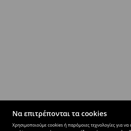
- Ελαχιστοποιημένη πληρωμή
Επιστροφή ταχυμετάφορα - ανατακταβλητ
- Έως 40 EUR -
4.99 EUR
- Από 40 EUR -
ΔΩΡΕΑΝ
-
μεγιστο όριο συνόλου παραγγελιών 500 EUR
⟶
Ανακαλύψτε περισσότερες πληροφορίες
Πολιτική επιστροφών
Μπορείτε να επιστρέψετε τα προϊόντα δωρεάν
επιστροφής (δεν ισχύει για συγκεκριμένα αναβ
⟶
Λεπτομέρειες κανόνων επιστροφής
Να επιτρέπονται τα cookies
Χρησιμοποιούμε cookies ή παρόμοιες τεχνολογίες για να