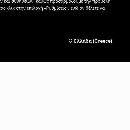
εων και συνηθειών, καθώς προσαρμόζουμε την προβολή
ς κλικ στην επιλογή «Ρυθμίσεις», ενώ αν θέλετε να
Ελλάδα (Greece)