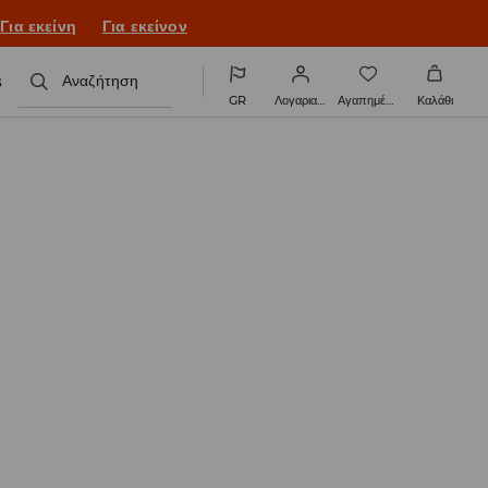
Για εκείνη
Για εκείνον
s
Αναζήτηση
GR
Λογαριασμός
Αγαπημένα
Καλάθι