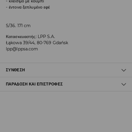
κλείσιμο με κουμπί
έντονα ξεπλυμένο εφέ
S/36. 171 cm
Κατασκευαστής
:
LPP S.A.
Łąkowa 39/44, 80-769 Gdańsk
lpp@lppsa.com
ΣΎΝΘΕΣΗ
ΠΑΡΆΔΟΣΗ ΚΑΙ ΕΠΙΣΤΡΟΦΈΣ
100% ΒΑΜΒΑΚΙ
Πολιτική αποστολών
Δωρεάν αποστολή από 40 EUR | Δωρεάν επιστροφή