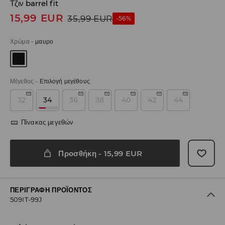
Τζιν barrel fit
15,99
EUR
35,99
EUR
-56%
Χρώμα
-
μαυρο
Μέγεθος
-
Επιλογή μεγέθους
32
34
36
38
40
42
44
Πίνακας μεγεθών
Προσθήκη
-
15,99
EUR
ΠΕΡΙΓΡΑΦΉ ΠΡΟΪΌΝΤΟΣ
509IT-99J