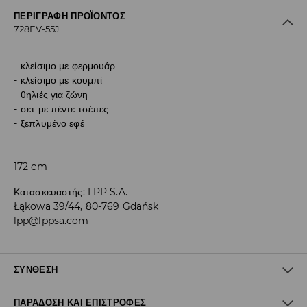
ΠΕΡΙΓΡΑΦΉ ΠΡΟΪΌΝΤΟΣ
728FV-55J
κλείσιμο με φερμουάρ
κλείσιμο με κουμπί
θηλιές για ζώνη
σετ με πέντε τσέπες
ξεπλυμένο εφέ
172 cm
Κατασκευαστής
:
LPP S.A.
Łąkowa 39/44, 80-769 Gdańsk
lpp@lppsa.com
ΣΎΝΘΕΣΗ
ΠΑΡΆΔΟΣΗ ΚΑΙ ΕΠΙΣΤΡΟΦΈΣ
Ύφασμα I
:
100% ΒΑΜΒΑΚΙ