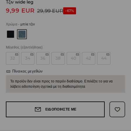
Τζιν wide leg
9,99
EUR
29,99
EUR
-67%
Χρώμα
-
μπλε τζιν
Μέγεθος
(εξαντλήθηκε)
32
34
36
38
40
42
44
Πίνακας μεγεθών
Το προϊόν δεν είναι προς το παρόν διαθέσιμο. Επιλέξτε το για να
λάβετε ειδοποίηση σχετικά με τη διαθεσιμότητα.
ΕΙΔΟΠΟΙΉΣΤΕ ΜΕ