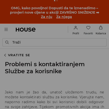
OMG, kako povoljno! Dopusti da te iznenadimo –
provjeri nove cijene u akciji ZAVRŠNO SNIŽENJE ➡️
Za nju
Za njega
Favoriti
Profil
Košarica
Traži
VRATITE SE
Problemi s kontaktiranjem
Službe za korisnike
Jako nam je žao da, unatoč uloženom trudu, ne
možete kontaktirati službu za korisnike. Vjerujte nam,
naporno radimo kako bi svi korisnici dobili odgovor
na svoje zahtjeve. Tijekom promotivnih akcija ima ih