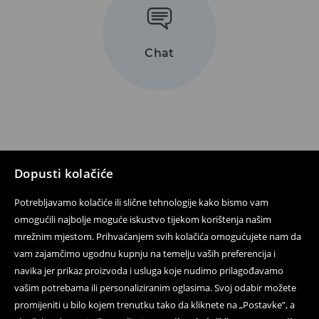
Chat
Dopusti kolačiće
Potrebljavamo kolačiće ili slične tehnologije kako bismo vam
Prati nas
omogućili najbolje moguće iskustvo tijekom korištenja našim
mrežnim mjestom. Prihvaćanjem svih kolačića omogućujete nam da
vam zajamčimo ugodnu kupnju na temelju vaših preferencija i
navika jer prikaz proizvoda i usluga koje nudimo prilagođavamo
Pomoć i kontakt
vašim potrebama ili personaliziranim oglasima. Svoj odabir možete
On-line kupovina
promijeniti u bilo kojem trenutku tako da kliknete na „Postavke”, a