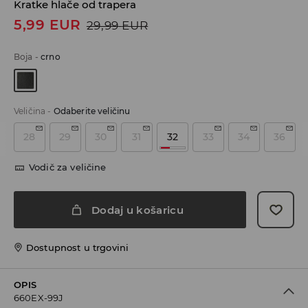
Kratke hlače od trapera
5,99
EUR
29,99
EUR
Boja
-
crno
Veličina
-
Odaberite veličinu
28
29
30
31
32
33
34
36
Vodič za veličine
Dodaj u košaricu
Dostupnost u trgovini
OPIS
660EX-99J