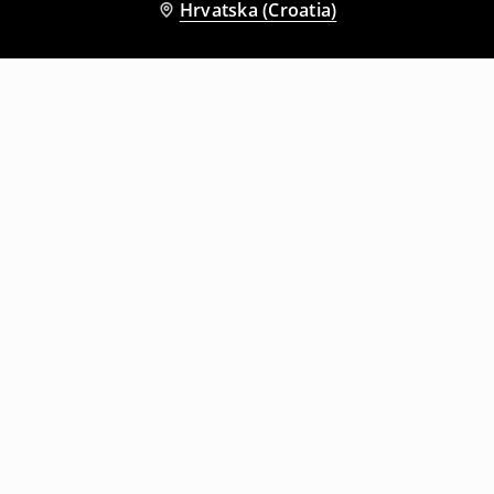
Hrvatska (Croatia)
Drugi kupci su također odabrali
Kratke hlače od trapera s poderotinama
Kratke hlače od trapera
7
,
99
EUR
35,99
EUR
5
,
99
EUR
35,99
EUR