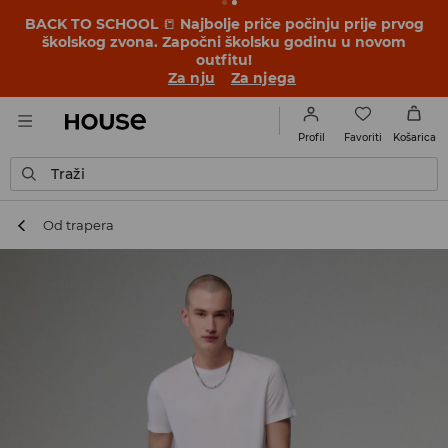
BACK TO SCHOOL
📒
Najbolje priče počinju prije prvog
školskog zvona. Započni školsku godinu u novom
outfitu!
Za nju
Za njega
Favoriti
Profil
Košarica
Traži
Od trapera