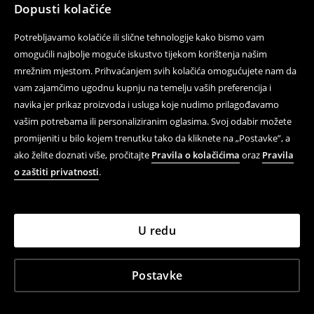
Dopusti kolačiće
Potrebljavamo kolačiće ili slične tehnologije kako bismo vam
omogućili najbolje moguće iskustvo tijekom korištenja našim
mrežnim mjestom. Prihvaćanjem svih kolačića omogućujete nam da
vam zajamčimo ugodnu kupnju na temelju vaših preferencija i
navika jer prikaz proizvoda i usluga koje nudimo prilagođavamo
vašim potrebama ili personaliziranim oglasima. Svoj odabir možete
promijeniti u bilo kojem trenutku tako da kliknete na „Postavke”, a
ako želite doznati više, pročitajte
Pravila o kolačićima
oraz
Pravila
o zaštiti privatnosti
.
U redu
Postavke