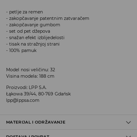
petlje za remen
zakopčavanje patentnim zatvaračem
zakopčavanje gumbom
set od pet džepova
snažan efekt izblijedelosti
tisak na stražnjoj strani
100% pamuk
Model nosi veličinu: 32
Visina modela: 188 cm
Proizvodi
:
LPP S.A.
Łąkowa 39/44, 80-769 Gdańsk
lpp@lppsa.com
MATERIJAL I ODRŽAVANJE
DOSTAVA I POVRAT