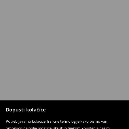
Dopusti kolačiće
Potrebljavamo kolačiće ili slične tehnologije kako bismo vam
omogućili najbolje moguće iskustvo tijekom korištenja našim