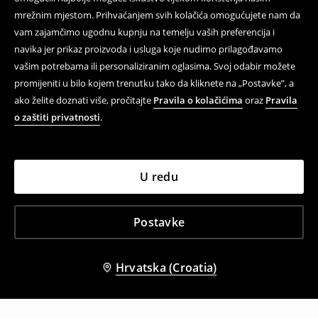
mrežnim mjestom. Prihvaćanjem svih kolačića omogućujete nam da
vam zajamčimo ugodnu kupnju na temelju vaših preferencija i
navika jer prikaz proizvoda i usluga koje nudimo prilagođavamo
vašim potrebama ili personaliziranim oglasima. Svoj odabir možete
promijeniti u bilo kojem trenutku tako da kliknete na „Postavke”, a
ako želite doznati više, pročitajte
Pravila o kolačićima
oraz
Pravila
o zaštiti privatnosti
.
U redu
Postavke
Hrvatska (Croatia)