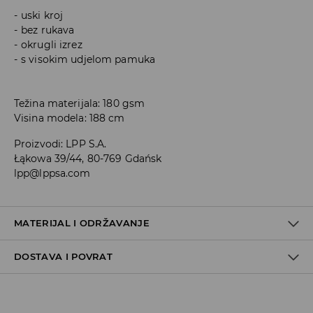
uski kroj
bez rukava
okrugli izrez
s visokim udjelom pamuka
Težina materijala: 180 gsm
Visina modela: 188 cm
Proizvodi
:
LPP S.A.
Łąkowa 39/44, 80-769 Gdańsk
lpp@lppsa.com
MATERIJAL I ODRŽAVANJE
DOSTAVA I POVRAT
PRVA TKANINA
:
100% PAMUK
ZABRANJENO BIJELJENJE
Uvjeti dostave
GLAČATI NA MAKSIMALNOJ TEMPERATURI DO 110° C, BEZ