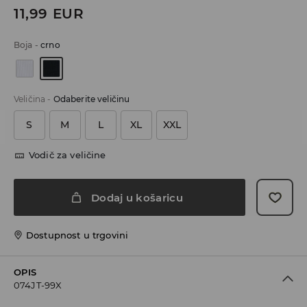
11,99
EUR
Boja
-
crno
Veličina
-
Odaberite veličinu
S
M
L
XL
XXL
Vodič za veličine
Dodaj u košaricu
Dostupnost u trgovini
OPIS
074JT-99X