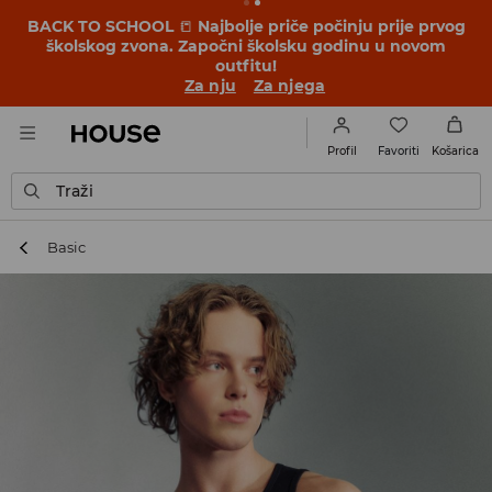
BACK TO SCHOOL
📒
Najbolje priče počinju prije prvog
školskog zvona. Započni školsku godinu u novom
outfitu!
Za nju
Za njega
Favoriti
Profil
Košarica
Traži
Basic