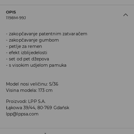
OPIS
1198M-99J
zakopčavanje patentnim zatvaračem
zakopčavanje gumbom
petlje za remen
efekt izblijedelosti
set od pet džepova
s visokim udjelom pamuka
Model nosi veličinu: S/36
Visina modela: 173 cm
Proizvodi
:
LPP S.A.
Łąkowa 39/44, 80-769 Gdańsk
lpp@lppsa.com