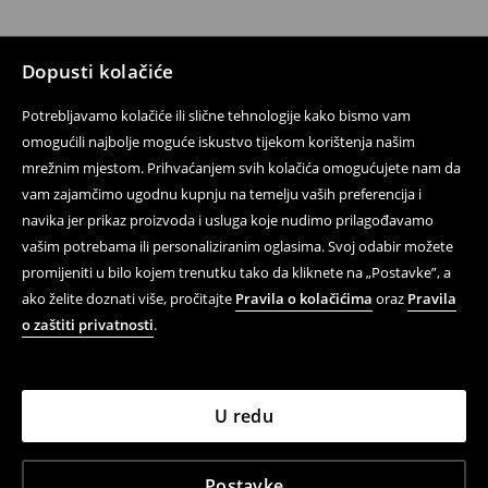
Dopusti kolačiće
Potrebljavamo kolačiće ili slične tehnologije kako bismo vam
omogućili najbolje moguće iskustvo tijekom korištenja našim
mrežnim mjestom. Prihvaćanjem svih kolačića omogućujete nam da
vam zajamčimo ugodnu kupnju na temelju vaših preferencija i
navika jer prikaz proizvoda i usluga koje nudimo prilagođavamo
vašim potrebama ili personaliziranim oglasima. Svoj odabir možete
promijeniti u bilo kojem trenutku tako da kliknete na „Postavke”, a
ako želite doznati više, pročitajte
Pravila o kolačićima
oraz
Pravila
o zaštiti privatnosti
.
U redu
Postavke