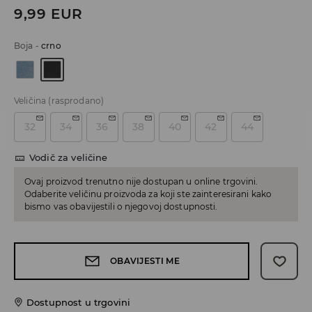
9,99
EUR
Boja
-
crno
Veličina
(rasprodano)
32
34
36
38
40
42
44
Vodič za veličine
Ovaj proizvod trenutno nije dostupan u online trgovini.
Odaberite veličinu proizvoda za koji ste zainteresirani kako
bismo vas obavijestili o njegovoj dostupnosti.
OBAVIJESTI ME
Dostupnost u trgovini