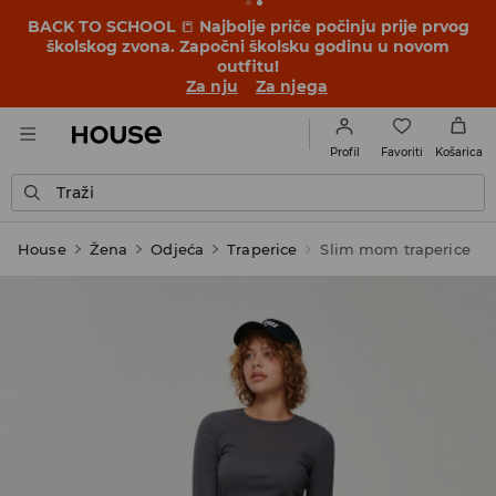
BACK TO SCHOOL
📒
Najbolje priče počinju prije prvog
školskog zvona. Započni školsku godinu u novom
outfitu!
Za nju
Za njega
Favoriti
Profil
Košarica
Traži
House
Žena
Odjeća
Traperice
Slim mom traperice