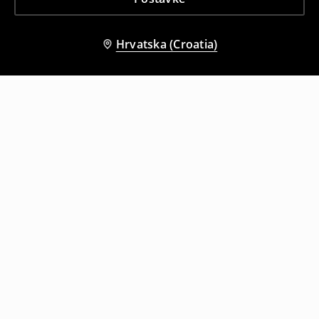
Hrvatska (Croatia)
Drugi kupci su također odabrali