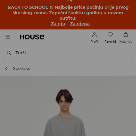
BACK TO SCHOOL
📒
Najbolje priče počinju prije prvog
školskog zvona. Započni školsku godinu u novom
outfitu!
Za nju
Za njega
Favoriti
Profil
Košarica
Traži
Sportske