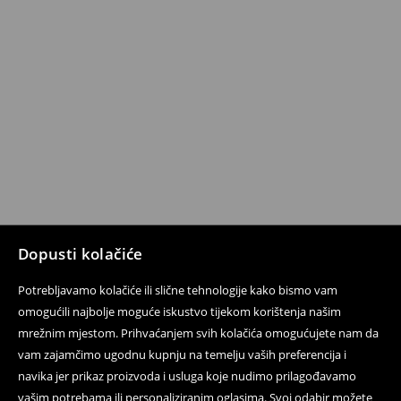
Dopusti kolačiće
Potrebljavamo kolačiće ili slične tehnologije kako bismo vam
omogućili najbolje moguće iskustvo tijekom korištenja našim
mrežnim mjestom. Prihvaćanjem svih kolačića omogućujete nam da
vam zajamčimo ugodnu kupnju na temelju vaših preferencija i
navika jer prikaz proizvoda i usluga koje nudimo prilagođavamo
vašim potrebama ili personaliziranim oglasima. Svoj odabir možete