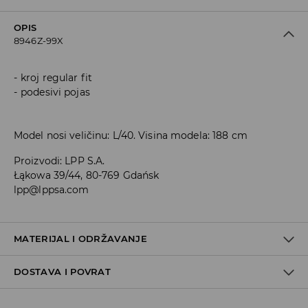
OPIS
8946Z-99X
kroj regular fit
podesivi pojas
Model nosi veličinu: L/40. Visina modela: 188 cm
Proizvodi
:
LPP S.A.
Łąkowa 39/44, 80-769 Gdańsk
lpp@lppsa.com
MATERIJAL I ODRŽAVANJE
DOSTAVA I POVRAT
Materijal I
:
79% POLIESTERSKO VLAKNO, 16% VISKOZNO VLAKNO,
5% ELASTANSKO VLAKNO