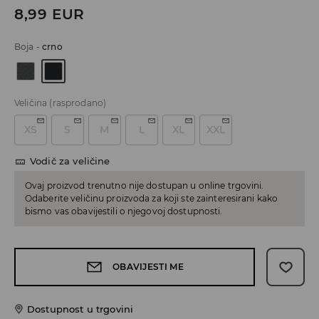
8,99
EUR
Boja
-
crno
Veličina
(rasprodano)
XS
S
M
L
XL
XXL
Vodič za veličine
Ovaj proizvod trenutno nije dostupan u online trgovini.
Odaberite veličinu proizvoda za koji ste zainteresirani kako
bismo vas obavijestili o njegovoj dostupnosti.
OBAVIJESTI ME
Dostupnost u trgovini