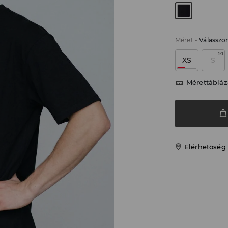
Méret
-
Válasszo
XS
S
Mérettábláz
Elérhetőség