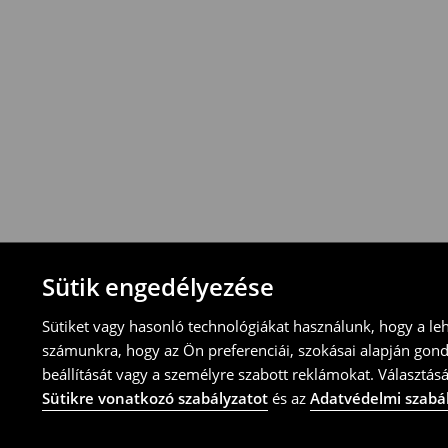
⟶
További információ
Visszavételi irányelvek
-Magyarországon bármelyik House üzletbe
blokkal/számlával
-online üzleten keresztül
-töltsd ki az online visszaküldési nyomtat
⟶
További tudnivalók
Sütik engedélyezése
Sütiket vagy hasonló technológiákat használunk, hogy a le
számunkra, hogy az Ön preferenciái, szokásai alapján gon
beállítását vagy a személyre szabott reklámokat. Választásá
Sütikre vonatkozó szabályzatot
és az
Adatvédelmi szabá