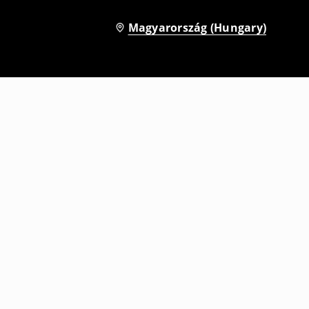
Magyarország (Hungary)
Póló mintával High School Musical
5595
HUF
7995
HUF