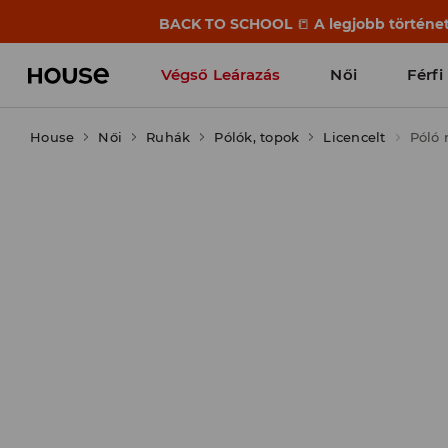
BACK TO SCHOOL
📒
A legjobb történet
Végső Leárazás
Női
Férfi
House
Női
Ruhák
Pólók, topok
Licencelt
Póló 