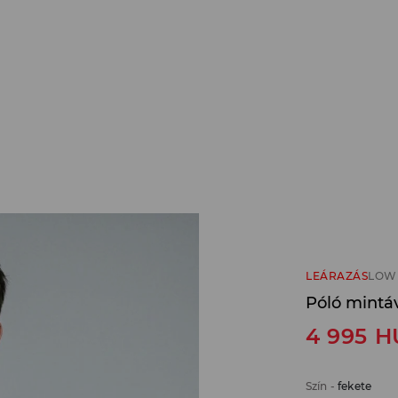
LEÁRAZÁS
LOW 
Póló mintáv
4 995
H
Szín
-
fekete