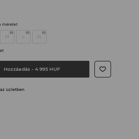
n méretet
M
L
XL
at
Hozzáadás
-
4 995
HUF
 az üzletben