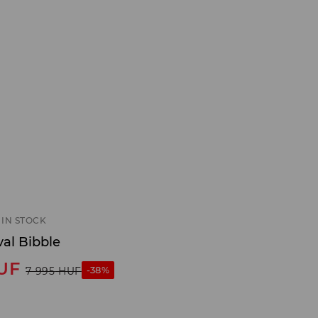
IN STOCK
al Bibble
UF
-38%
7 995
HUF