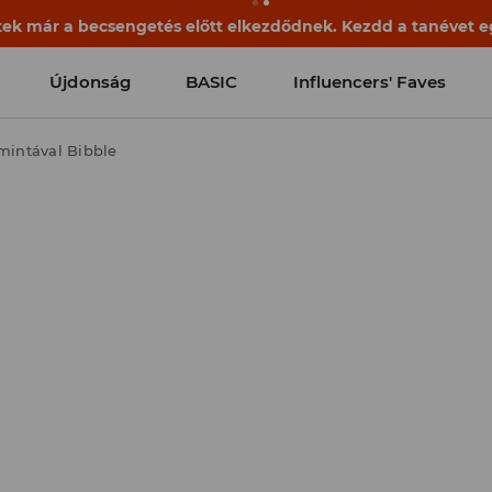
ek már a becsengetés előtt elkezdődnek. Kezdd a tanévet egy
Újdonság
BASIC
Influencers' Faves
mintával Bibble