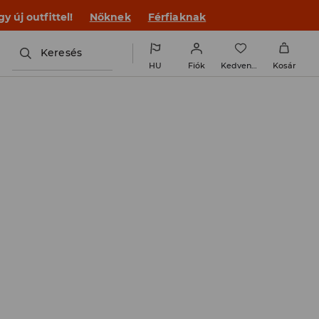
 új outfittel!
Nőknek
Férfiaknak
Keresés
HU
Fiók
Kedvencek
Kosár