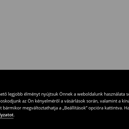
 vidd vissza a terméket
ványt és küld vissza a terméket
hető legjobb élményt nyújtsuk Önnek a weboldalunk használata so
doskodjunk az Ön kényelméről a vásárlások során, valamint a kín
t bármikor megváltoztathatja a „Beállítások” opcióra kattintva. H
lyzatot
.