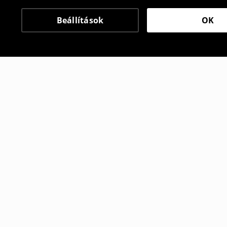
Beállítások
OK
Más vásárlók is választ
Póló mintával
Póló mintá
3995
HUF
3995
HUF
5995
HUF
5