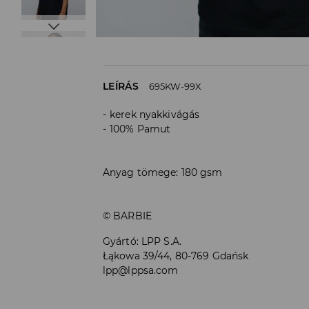
LEÍRÁS
695KW-99X
kerek nyakkivágás
100% Pamut
Anyag tömege: 180 gsm
© BARBIE
Gyártó
:
LPP S.A.
Łąkowa 39/44, 80-769 Gdańsk
lpp@lppsa.com