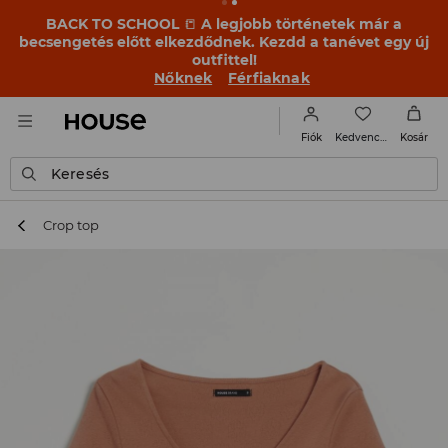
BACK TO SCHOOL
📒
A legjobb történetek már a
becsengetés előtt elkezdődnek. Kezdd a tanévet egy új
outfittel!
Nőknek
Férfiaknak
Kedvencek
Fiók
Kosár
Keresés
Crop top