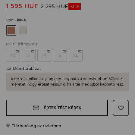
1 595
HUF
2 295
HUF
-31%
Szín
-
kávé
Méret
(elfogyott)
XS
S
M
L
XL
Mérettáblázat
A termék pillanatnyilag nem kapható a webshopban. Válassz
méretet, hogy értesíthessünk, ha a termék újból kapható lesz.
ÉRTESÍTÉST KÉREK
Elérhetőség az üzletben