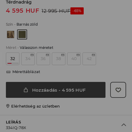
Térdnadrág
4 595
HUF
12 995
HUF
-65%
Szín
-
Barnás zöld
Méret
-
Válasszon méretet
32
34
36
38
40
42
Mérettáblázat
Hozzáadás
-
4 595
HUF
Elérhetőség az üzletben
LEÍRÁS
334IQ-78X