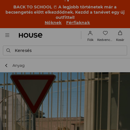
BACK TO SCHOOL
📒
A legjobb történetek már a
becsengetés előtt elkezdődnek. Kezdd a tanévet egy új
outfittel!
Nőknek
Férfiaknak
Kedvencek
Fiók
Kosár
Keresés
Anyag