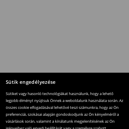
Sütik engedélyezése
Sütiket vagy hasonló technológiákat használunk, hogy a lehető
legjobb élményt nyújtsuk Önnek a weboldalunk használata során. Az
összes cookie elfogadásával lehetővé teszi számunkra, hogy az Ön
preferenciái, szokásai alapján gondoskodjunk az Ön kényelméről a
vásárlások során, valamint a kínálatunk megjelenítésének az Ön
igényeihez való egyedi beállítását vagy a személyre szabott