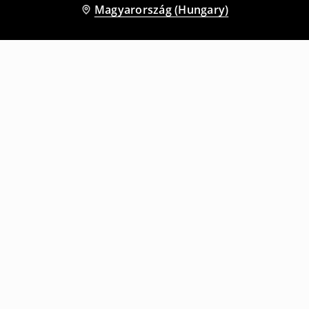
Magyarország (Hungary)
Más vásárlók is választották
Térdnadrág
Térdnadrág