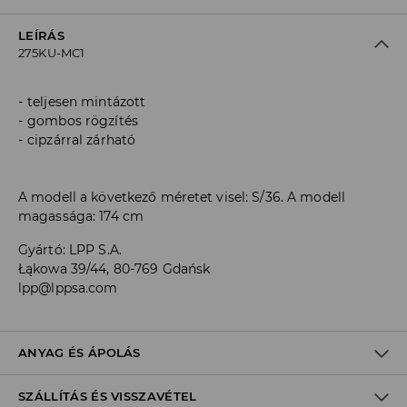
LEÍRÁS
275KU-MC1
teljesen mintázott
gombos rögzítés
cipzárral zárható
A modell a következő méretet visel: S/36. A modell
magassága: 174 cm
Gyártó
:
LPP S.A.
Łąkowa 39/44, 80-769 Gdańsk
lpp@lppsa.com
ANYAG ÉS ÁPOLÁS
SZÁLLÍTÁS ÉS VISSZAVÉTEL
ELSŐ SZÖVET
:
100% PAMUT