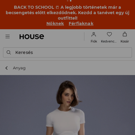
BACK TO SCHOOL
📒
A legjobb történetek már a
becsengetés előtt elkezdődnek. Kezdd a tanévet egy új
outfittel!
Nőknek
Férfiaknak
Kedvencek
Fiók
Kosár
Keresés
Anyag