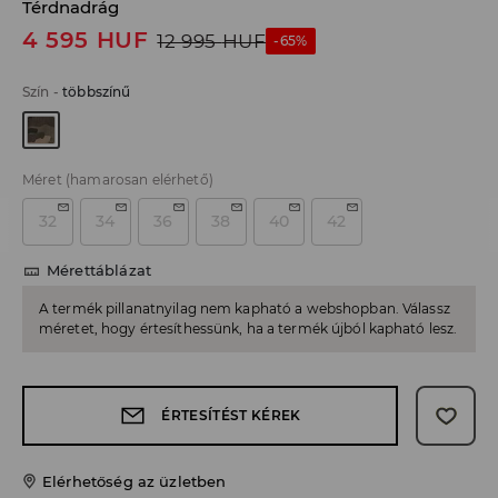
Térdnadrág
4 595
HUF
12 995
HUF
-65%
Szín
-
többszínű
Méret
(hamarosan elérhető)
32
34
36
38
40
42
Mérettáblázat
A termék pillanatnyilag nem kapható a webshopban. Válassz
méretet, hogy értesíthessünk, ha a termék újból kapható lesz.
ÉRTESÍTÉST KÉREK
Elérhetőség az üzletben