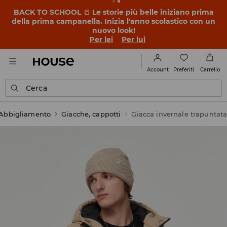
BACK TO SCHOOL
📒
Le storie più belle iniziano prima
della prima campanella. Inizia l'anno scolastico con un
nuovo look!
Per lei
Per lui
Preferiti
Account
Carrello
Cerca
Abbigliamento
Giacche, cappotti
Giacca invernale trapuntat