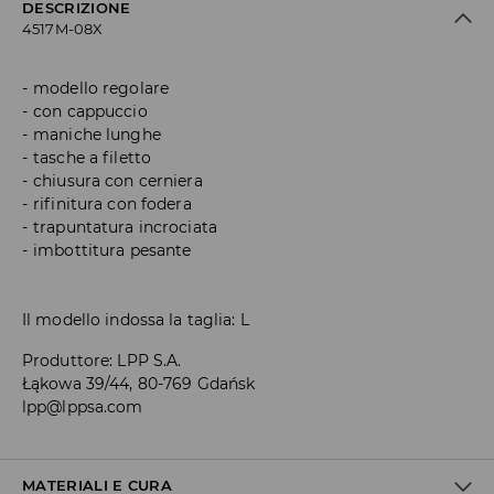
DESCRIZIONE
4517M-08X
modello regolare
con cappuccio
maniche lunghe
tasche a filetto
chiusura con cerniera
rifinitura con fodera
trapuntatura incrociata
imbottitura pesante
Il modello indossa la taglia: L
Produttore
:
LPP S.A.
Łąkowa 39/44, 80-769 Gdańsk
lpp@lppsa.com
MATERIALI E CURA