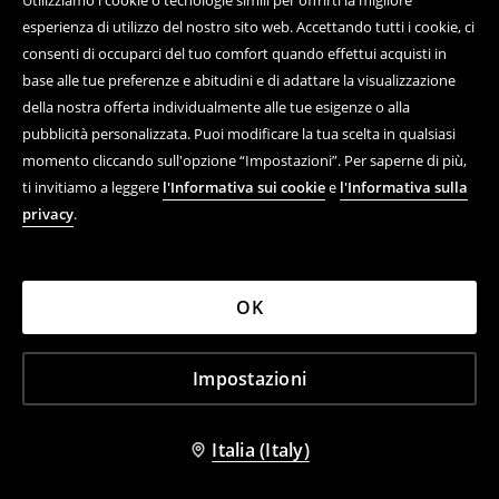
Utilizziamo i cookie o tecnologie simili per offrirti la migliore
Anelli confezione da 3
Cintura
esperienza di utilizzo del nostro sito web. Accettando tutti i cookie, ci
12,99 EUR
15,99 EUR
consenti di occuparci del tuo comfort quando effettui acquisti in
base alle tue preferenze e abitudini e di adattare la visualizzazione
della nostra offerta individualmente alle tue esigenze o alla
pubblicità personalizzata. Puoi modificare la tua scelta in qualsiasi
momento cliccando sull'opzione “Impostazioni”. Per saperne di più,
ti invitiamo a leggere
l'Informativa sui cookie
e
l'Informativa sulla
privacy
.
OK
Impostazioni
Italia (Italy)
Orecchini confezione da 3
Orecchini confezione da 3
15,99 EUR
15,99 EUR