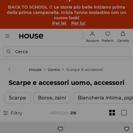
OMG, che prezzi bassi! Lasciati sorprendere – scopri i
nuovi prezzi dei SALDI FINALI ➡️
Per lei
Per lui
Preferiti
Account
Carrello
Cerca
House
Uomo
Scarpe & accessori
Scarpe e accessori uomo, accessori
Scarpe
Borse, zaini
Biancheria intima, pig
Filtry
ARTICOLI
:
216