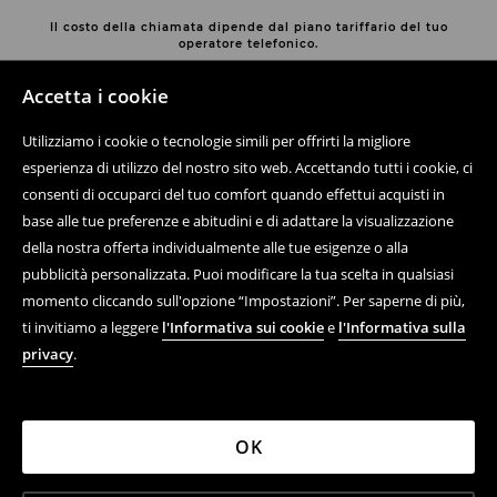
Il costo della chiamata dipende dal piano tariffario del tuo
operatore telefonico.
Contatta con noi
Accetta i cookie
Usa il modulo di contatto
Utilizziamo i cookie o tecnologie simili per offrirti la migliore
Scopri di più su House
esperienza di utilizzo del nostro sito web. Accettando tutti i cookie, ci
consenti di occuparci del tuo comfort quando effettui acquisti in
base alle tue preferenze e abitudini e di adattare la visualizzazione
della nostra offerta individualmente alle tue esigenze o alla
Aiuto e contatto
pubblicità personalizzata. Puoi modificare la tua scelta in qualsiasi
momento cliccando sull'opzione “Impostazioni”. Per saperne di più,
Acquisto online di prodotti
ti invitiamo a leggere
l'Informativa sui cookie
e
l'Informativa sulla
Regolamenti
privacy
.
Informativa sulla privacy
Azienda
OK