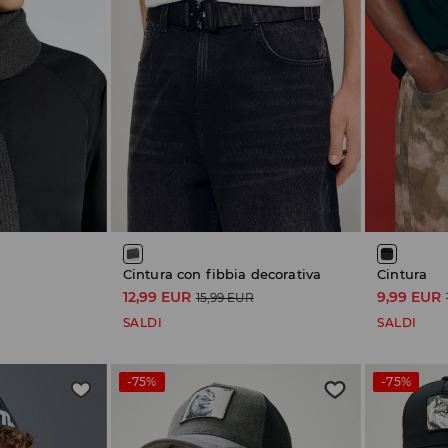
Cintura con fibbia decorativa
Cintura
12,99 EUR
9,99 EUR
15,99 EUR
SALDI
SALDI
-75%
-75%