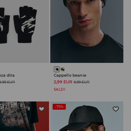
nza dita
Cappello beanie
2,99 EUR
9,99 EUR
9,99 EUR
SALDI
-75%