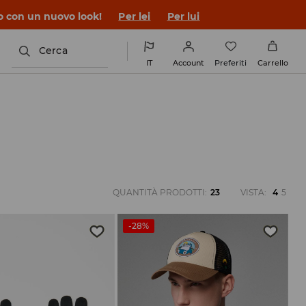
co con un nuovo look!
Per lei
Per lui
Cerca
IT
Account
Preferiti
Carrello
QUANTITÀ PRODOTTI
:
23
VISTA
:
4
5
-28%