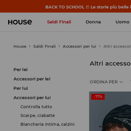
BACK TO SCHOOL
📒
Le storie più belle
Saldi Finali
Donna
Uomo
House
Saldi Finali
Accessori per lui
Altri accessor
Altri accesso
Per lei
Accessori per lei
ORDINA PER
Per lui
-77%
Accessori per lui
Controlla tutto
Scarpe, ciabatte
Biancheria intima, calzini