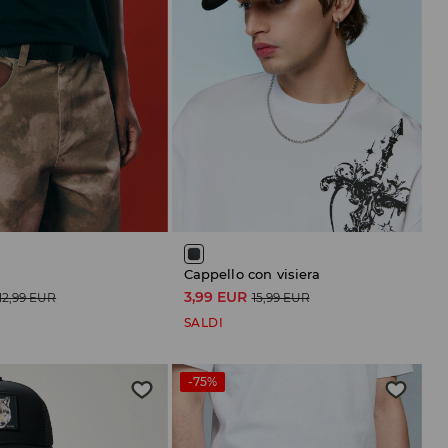
Cappello con visiera
3,99 EUR
12,99 EUR
15,99 EUR
SALDI
-75%