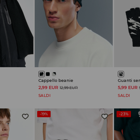
Cappello beanie
Guanti se
2,99 EUR
5,99 EUR
12,99 EUR
SALDI
SALDI
-19%
-23%