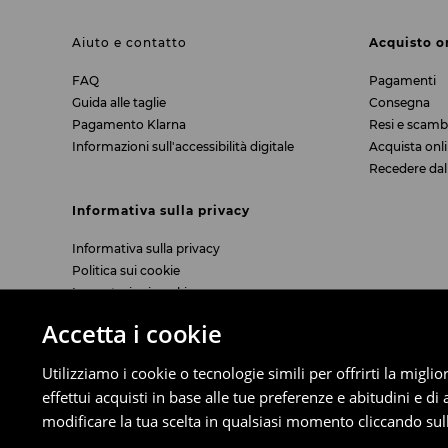
Aiuto e contatto
Acquisto o
FAQ
Pagamenti
Guida alle taglie
Consegna
Pagamento Klarna
Resi e scamb
Informazioni sull'accessibilità digitale
Acquista onli
Recedere dal
Informativa sulla privacy
Informativa sulla privacy
Politica sui cookie
Impostazioni cookie
Azienda
Accetta i cookie
Chi siamo
Utilizziamo i cookie o tecnologie simili per offrirti la migl
Press Room
effettui acquisti in base alle tue preferenze e abitudini e di
Carriera
modificare la tua scelta in qualsiasi momento cliccando sull