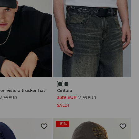
on visiera trucker hat
Cintura
3,99 EUR
15,99 EUR
15,99 EUR
SALDI
-81%