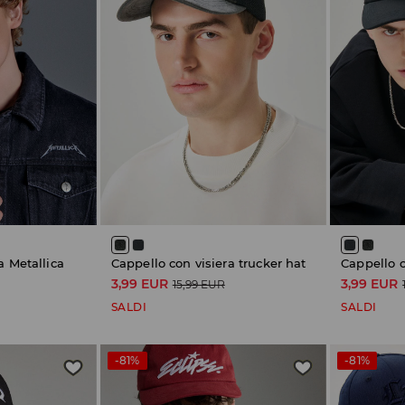
a Metallica
Cappello con visiera trucker hat
Cappello c
3,99 EUR
3,99 EUR
15,99 EUR
SALDI
SALDI
-81%
-81%