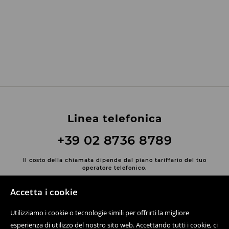
Linea telefonica
+39 02 8736 8789
Il costo della chiamata dipende dal piano tariffario del tuo
operatore telefonico.
Contatta con noi
Accetta i cookie
Usa il modulo di contatto
Utilizziamo i cookie o tecnologie simili per offrirti la migliore
Scopri di più su House
esperienza di utilizzo del nostro sito web. Accettando tutti i cookie, ci