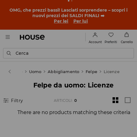
OMG, che prezzi bassi! Lasciati sorprendere – scopri i
nuovi prezzi dei SALDI FINALI ➡️
Per lei
Per lui
Preferiti
Account
Carrello
Cerca
House
Uomo
Abbigliamento
Felpe
Licenze
Felpe da uomo: Licenze
Filtry
ARTICOLI
:
0
There are no products matching these criteria