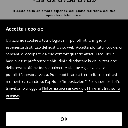
Il costo della chiamata dipende dal piano tariffario del tuo
operatore telefonico.
Contatta con noi
Accetta i cookie
Usa il modulo di contatto
Utilizziamo i cookie o tecnologie simili per offrirti la migliore
Scopri di più su House
esperienza di utilizzo del nostro sito web. Accettando tutti i cookie, ci
consenti di occuparci del tuo comfort quando effettui acquisti in
base alle tue preferenze e abitudini e di adattare la visualizzazione
della nostra offerta individualmente alle tue esigenze o alla
Aiuto e contatto
pubblicità personalizzata. Puoi modificare la tua scelta in qualsiasi
momento cliccando sull'opzione “Impostazioni”. Per saperne di più,
Acquisto online di prodotti
ti invitiamo a leggere
l'Informativa sui cookie
e
l'Informativa sulla
Regolamenti
privacy
.
Informativa sulla privacy
Azienda
OK