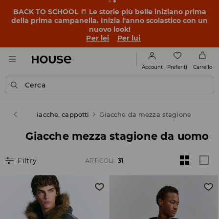
BACK TO SCHOOL
📒
Le storie più belle iniziano prima
della prima campanella. Inizia l'anno scolastico con un
nuovo look!
Per lei
Per lui
Preferiti
Account
Carrello
Cerca
amento
Giacche, cappotti
Giacche da mezza stagione
Giacche mezza stagione da uomo
Filtry
ARTICOLI
:
31