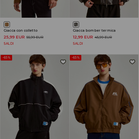
Giacca con colletto
Giacca bomber termica
25,99 EUR
12,99 EUR
55,99 EUR
45,99 EUR
SALDI
SALDI
-65%
-65%