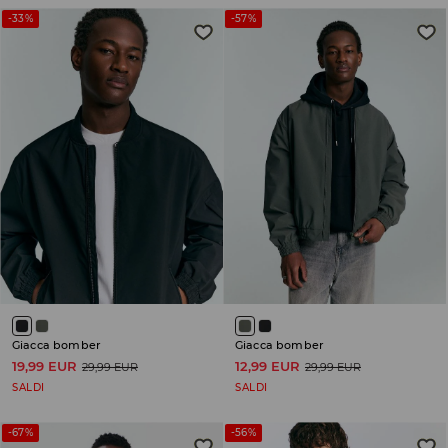
-33%
-57%
Giacca bomber
Giacca bomber
19,99 EUR
12,99 EUR
29,99 EUR
29,99 EUR
SALDI
SALDI
-67%
-56%