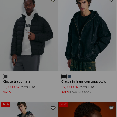
Giacca trapuntata
Giacca in jeans con cappuccio
11,99 EUR
15,99 EUR
35,99 EUR
35,99 EUR
SALDI
SALDI
LOW IN STOCK
-68%
-65%