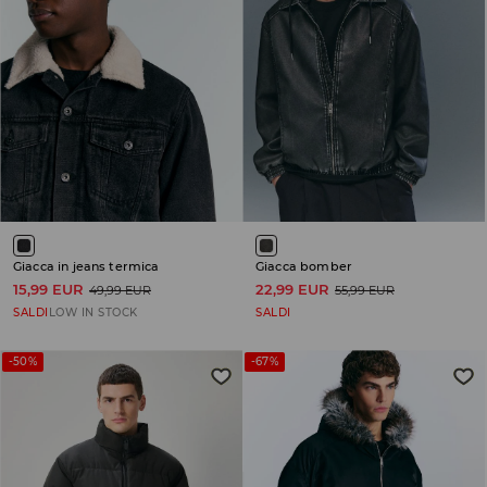
Giacca in jeans termica
Giacca bomber
15,99 EUR
22,99 EUR
49,99 EUR
55,99 EUR
SALDI
LOW IN STOCK
SALDI
-50%
-67%