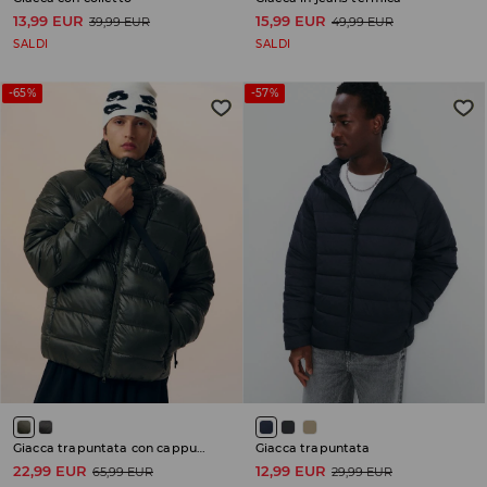
13,99 EUR
15,99 EUR
39,99 EUR
49,99 EUR
SALDI
SALDI
-65%
-57%
Giacca trapuntata con cappuccio
Giacca trapuntata
22,99 EUR
12,99 EUR
65,99 EUR
29,99 EUR