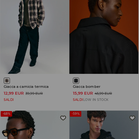
Giacca a camicia termica
Giacca bomber
12,99 EUR
15,99 EUR
39,99 EUR
45,99 EUR
SALDI
SALDI
LOW IN STOCK
-68%
-59%