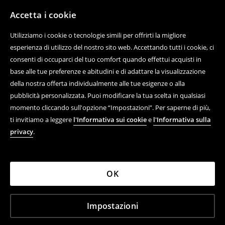
Contatta con noi
Accetta i cookie
Usa il modulo di contatto
Utilizziamo i cookie o tecnologie simili per offrirti la migliore
Scopri di più su House
esperienza di utilizzo del nostro sito web. Accettando tutti i cookie, ci
consenti di occuparci del tuo comfort quando effettui acquisti in
base alle tue preferenze e abitudini e di adattare la visualizzazione
della nostra offerta individualmente alle tue esigenze o alla
Aiuto e contatto
pubblicità personalizzata. Puoi modificare la tua scelta in qualsiasi
momento cliccando sull'opzione “Impostazioni”. Per saperne di più,
Acquisto online di prodotti
ti invitiamo a leggere
l'Informativa sui cookie
e
l'Informativa sulla
Regolamenti
privacy
.
Informativa sulla privacy
Azienda
OK
Impostazioni
LPP ITALY S.R.L. C.F., 12462180964, VIA STILICONE 20,
20154 MILANO (MI)