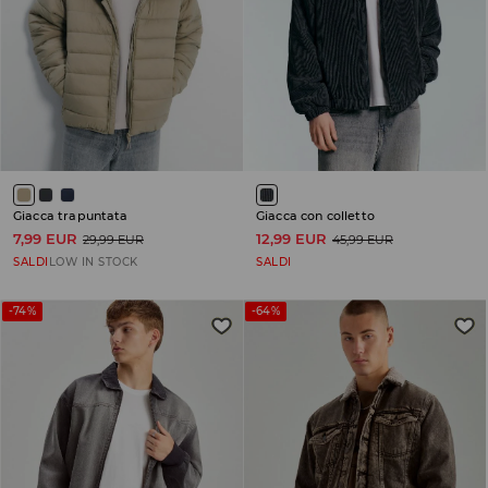
Giacca trapuntata
Giacca con colletto
7,99 EUR
12,99 EUR
29,99 EUR
45,99 EUR
SALDI
LOW IN STOCK
SALDI
-74%
-64%