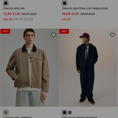
Giacca anorak
Giacca sportiva con cappuccio
12,99 EUR
19,99 EUR
39,99 EUR
39,99 EUR
SALDI
LOW IN STOCK
SALDI
-65%
-68%
Giacca con colletto
Giacca in jeans termica