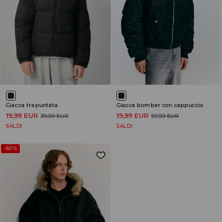
Giacca trapuntata
Giacca bomber con cappuccio
19,99 EUR
19,99 EUR
39,99 EUR
59,99 EUR
SALDI
SALDI
-60%