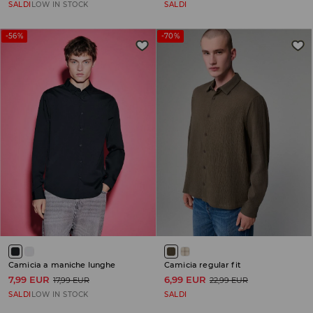
SALDI
LOW IN STOCK
SALDI
-56%
-70%
Camicia a maniche lunghe
Camicia regular fit
7,99 EUR
6,99 EUR
17,99 EUR
22,99 EUR
SALDI
LOW IN STOCK
SALDI