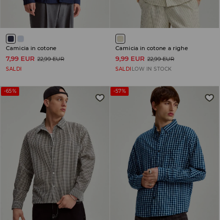
Camicia in cotone
Camicia in cotone a righe
7,99 EUR
9,99 EUR
22,99 EUR
22,99 EUR
SALDI
SALDI
LOW IN STOCK
-65%
-57%