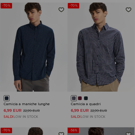
-70%
-70%
Camicia a maniche lunghe
Camicia a quadri
6,99 EUR
6,99 EUR
22,99 EUR
22,99 EUR
SALDI
LOW IN STOCK
SALDI
LOW IN STOCK
-70%
-56%