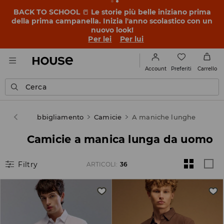
BACK TO SCHOOL
📒
Le storie più belle iniziano prima
della prima campanella. Inizia l'anno scolastico con un
nuovo look!
Per lei
Per lui
Preferiti
Account
Carrello
Cerca
Uomo
Abbigliamento
Camicie
A maniche lunghe
Camicie a manica lunga da uomo
Filtry
ARTICOLI
:
36