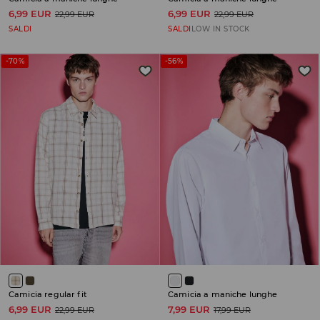
6,99 EUR
6,99 EUR
22,99 EUR
22,99 EUR
SALDI
SALDI
LOW IN STOCK
-70%
-56%
Camicia regular fit
Camicia a maniche lunghe
6,99 EUR
7,99 EUR
22,99 EUR
17,99 EUR