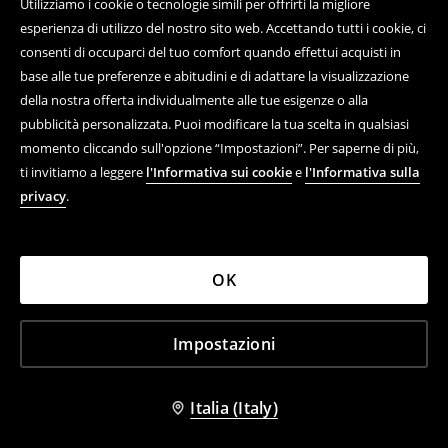
Utilizziamo i cookie o tecnologie simili per offrirti la migliore
Scopri di più su House
esperienza di utilizzo del nostro sito web. Accettando tutti i cookie, ci
consenti di occuparci del tuo comfort quando effettui acquisti in
base alle tue preferenze e abitudini e di adattare la visualizzazione
della nostra offerta individualmente alle tue esigenze o alla
Aiuto e contatto
pubblicità personalizzata. Puoi modificare la tua scelta in qualsiasi
momento cliccando sull'opzione “Impostazioni”. Per saperne di più,
Acquisto online di prodotti
ti invitiamo a leggere
l'Informativa sui cookie
e
l'Informativa sulla
Regolamenti
privacy
.
Informativa sulla privacy
Azienda
OK
Impostazioni
LPP ITALY S.R.L. C.F., 12462180964, VIA STILICONE 20,
20154 MILANO (MI)
House ©
2026
Tutti i diritti riservati
Italia (Italy)