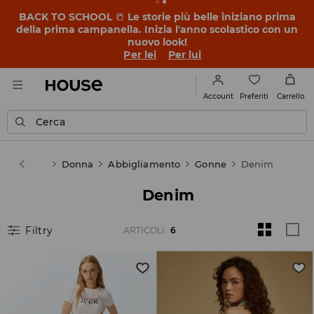
BACK TO SCHOOL
📒
Le storie più belle iniziano prima
della prima campanella. Inizia l'anno scolastico con un
nuovo look!
Per lei
Per lui
Preferiti
Account
Carrello
Cerca
House
Donna
Abbigliamento
Gonne
Denim
Denim
Filtry
ARTICOLI
:
6