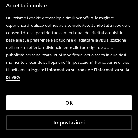
Contatta con noi
Accetta i cookie
Usa il modulo di contatto
Utilizziamo i cookie o tecnologie simili per offrirti la migliore
Scopri di più su House
esperienza di utilizzo del nostro sito web. Accettando tutti i cookie, ci
consenti di occuparci del tuo comfort quando effettui acquisti in
base alle tue preferenze e abitudini e di adattare la visualizzazione
della nostra offerta individualmente alle tue esigenze o alla
Aiuto e contatto
pubblicità personalizzata. Puoi modificare la tua scelta in qualsiasi
momento cliccando sull'opzione “Impostazioni”. Per saperne di più,
Acquisto online di prodotti
ti invitiamo a leggere
l'Informativa sui cookie
e
l'Informativa sulla
Regolamenti
privacy
.
Informativa sulla privacy
Azienda
OK
Impostazioni
LPP ITALY S.R.L. C.F., 12462180964, VIA STILICONE 20,
20154 MILANO (MI)