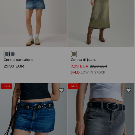
Gonna pantalone
Gonna di jeans
29,99 EUR
7,99 EUR
29,99 EUR
SALDI
LOW IN STOCK
-54%
-64%