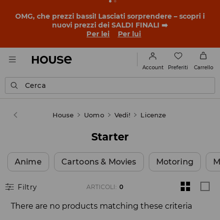
OMG, che prezzi bassi! Lasciati sorprendere – scopri i
nuovi prezzi dei SALDI FINALI ➡️
Per lei
Per lui
Preferiti
Account
Carrello
Cerca
House
Uomo
Vedi!
Licenze
Starter
Anime
Cartoons & Movies
Motoring
M
Filtry
ARTICOLI
:
0
There are no products matching these criteria