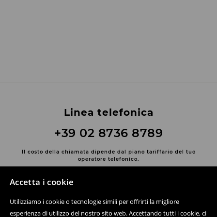
Linea telefonica
+39 02 8736 8789
Il costo della chiamata dipende dal piano tariffario del tuo
operatore telefonico.
Contatta con noi
Accetta i cookie
Usa il modulo di contatto
Utilizziamo i cookie o tecnologie simili per offrirti la migliore
Scopri di più su House
esperienza di utilizzo del nostro sito web. Accettando tutti i cookie, ci