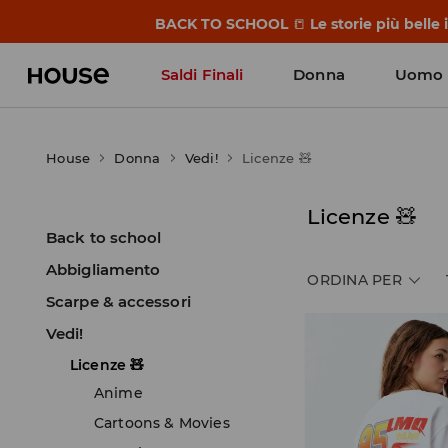
BACK TO SCHOOL
📒
Le storie più belle
Saldi Finali
Donna
Uomo
House
Donna
Vedi!
Licenze 🧸
Licenze 🧸
Back to school
Abbigliamento
ORDINA PER
Scarpe & accessori
Vedi!
Licenze 🧸
Anime
Cartoons & Movies