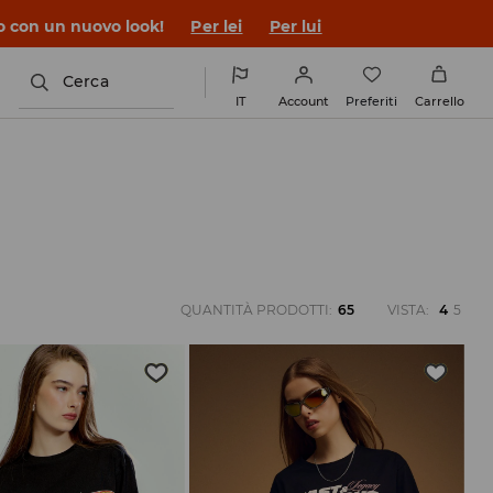
co con un nuovo look!
Per lei
Per lui
Cerca
IT
Account
Preferiti
Carrello
QUANTITÀ PRODOTTI
:
65
VISTA
:
4
5