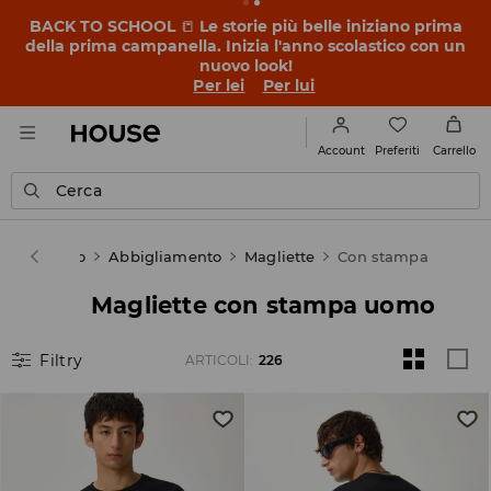
OMG, che prezzi bassi! Lasciati sorprendere – scopri i
nuovi prezzi dei SALDI FINALI ➡️
Per lei
Per lui
Preferiti
Account
Carrello
Cerca
se
Uomo
Abbigliamento
Magliette
Con stampa
Magliette con stampa uomo
Filtry
ARTICOLI
:
226