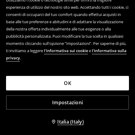
Utilizziamo i cookie o tecnologie simili per offrirti la migliore
esperienza di utilizzo del nostro sito web. Accettando tutti i cookie, ci
consenti di occuparci del tuo comfort quando effettui acquisti in
base alle tue preferenze e abitudini e di adattare la visualizzazione
della nostra offerta individualmente alle tue esigenze o alla
pubblicità personalizzata. Puoi modificare la tua scelta in qualsiasi
momento cliccando sull'opzione “Impostazioni”. Per saperne di più,
ti invitiamo a leggere
l'Informativa sui cookie
e
l'Informativa sulla
privacy
.
OK
Impostazioni
Maglietta con stampa
Maglietta
15,99 EUR
17,99 EUR
Italia (Italy)