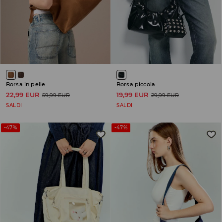
Borsa in pelle
Borsa piccola
22,99 EUR
19,99 EUR
59,99 EUR
29,99 EUR
SALDI
SALDI
-47%
-47%