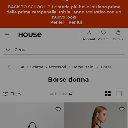
BACK TO SCHOOL
📒
Le storie più belle iniziano prima
della prima campanella. Inizia l'anno scolastico con un
nuovo look!
Per lei
Per lui
Preferiti
Account
Carrello
Cerca
use
Donna
Scarpe & accessori
Borse, zaini
Borse
Borse donna
Filtry
ARTICOLI
:
47