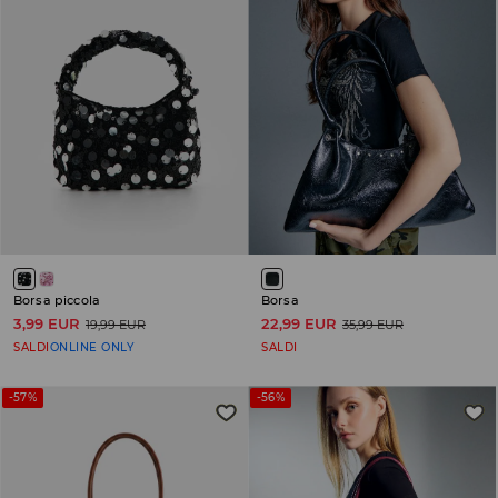
Borsa piccola
Borsa
3,99 EUR
22,99 EUR
19,99 EUR
35,99 EUR
SALDI
ONLINE ONLY
SALDI
-57%
-56%