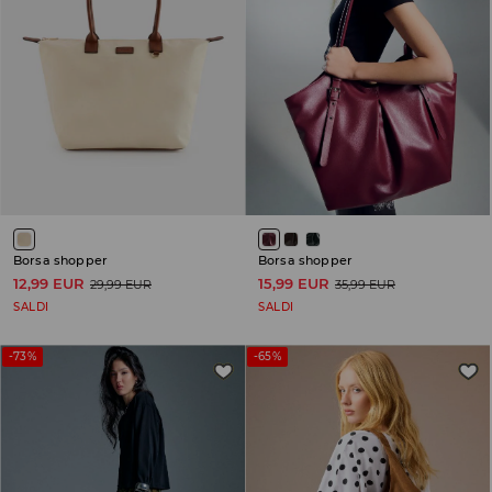
Borsa shopper
Borsa shopper
12,99 EUR
15,99 EUR
29,99 EUR
35,99 EUR
SALDI
SALDI
-73%
-65%