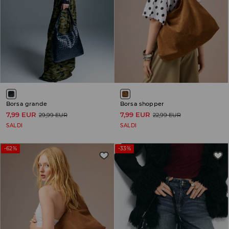
Borsa grande
Borsa shopper
7,99 EUR
7,99 EUR
29,99 EUR
22,99 EUR
SALDI
SALDI
-62%
-33%