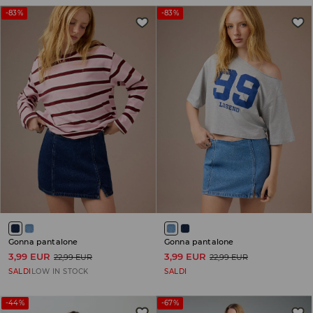
-83%
-83%
Gonna pantalone
Gonna pantalone
3,99 EUR
3,99 EUR
22,99 EUR
22,99 EUR
SALDI
LOW IN STOCK
SALDI
-44%
-67%