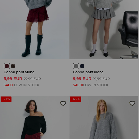
Gonna pantalone
Gonna pantalone
5,99 EUR
9,99 EUR
22,99 EUR
19,99 EUR
SALDI
LOW IN STOCK
SALDI
LOW IN STOCK
-71%
-65%