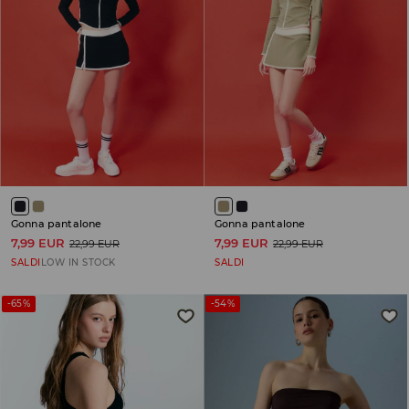
Gonna pantalone
Gonna pantalone
7,99 EUR
7,99 EUR
22,99 EUR
22,99 EUR
SALDI
LOW IN STOCK
SALDI
-65%
-54%