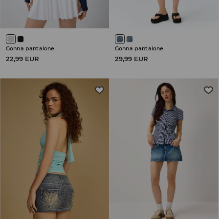
Gonna pantalone
Gonna pantalone
22,99 EUR
29,99 EUR