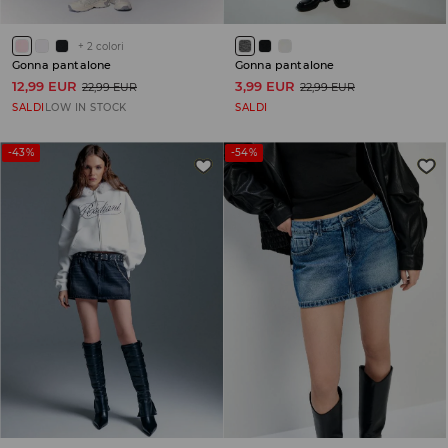
+
2
colori
Gonna pantalone
Gonna pantalone
12,99 EUR
3,99 EUR
22,99 EUR
22,99 EUR
SALDI
LOW IN STOCK
SALDI
-43%
-54%