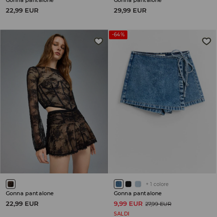
Gonna pantalone
Gonna pantalone
22,99 EUR
29,99 EUR
-64%
+
1
colore
Gonna pantalone
Gonna pantalone
22,99 EUR
9,99 EUR
27,99 EUR
SALDI