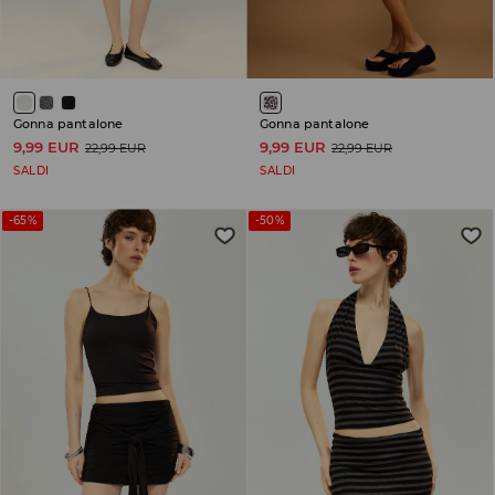
Gonna pantalone
Gonna pantalone
9,99 EUR
9,99 EUR
22,99 EUR
22,99 EUR
SALDI
SALDI
-65%
-50%