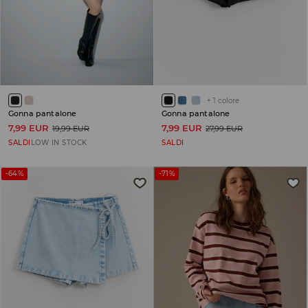
+
1
colore
Gonna pantalone
Gonna pantalone
7,99 EUR
7,99 EUR
19,99 EUR
27,99 EUR
SALDI
LOW IN STOCK
SALDI
-64%
-71%