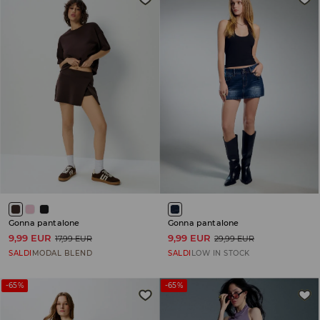
Gonna pantalone
Gonna pantalone
9,99 EUR
9,99 EUR
17,99 EUR
29,99 EUR
SALDI
MODAL BLEND
SALDI
LOW IN STOCK
-65%
-65%