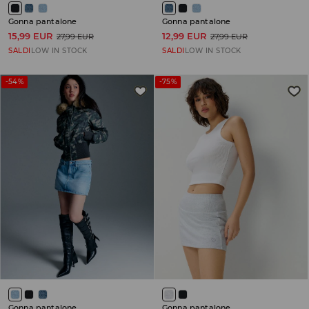
Gonna pantalone
Gonna pantalone
15,99 EUR
12,99 EUR
27,99 EUR
27,99 EUR
SALDI
LOW IN STOCK
SALDI
LOW IN STOCK
-54%
-75%
Gonna pantalone
Gonna pantalone