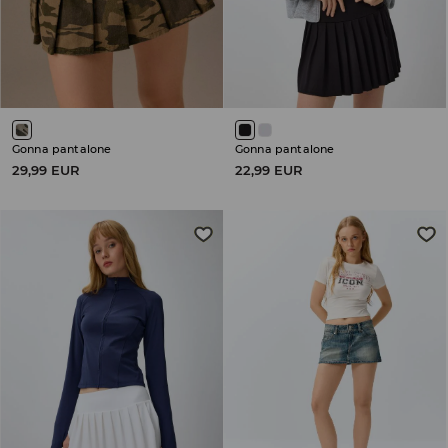
Gonna pantalone
Gonna pantalone
29,99 EUR
22,99 EUR