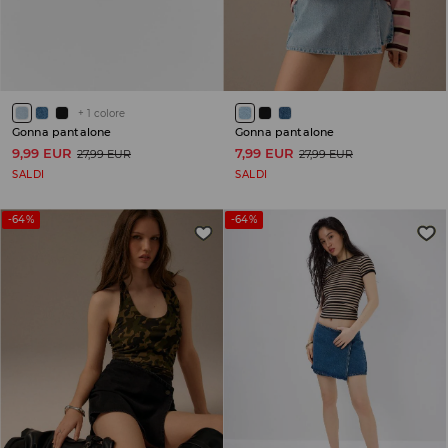
+
1
colore
Gonna pantalone
Gonna pantalone
9,99 EUR
7,99 EUR
27,99 EUR
27,99 EUR
SALDI
SALDI
-64%
-64%