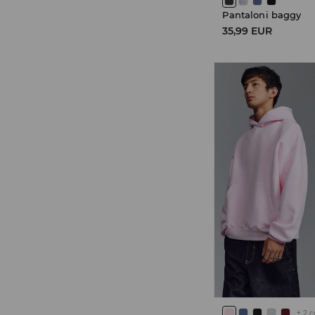
Pantaloni baggy
35,99 EUR
+
2
c