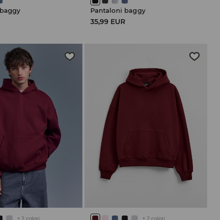
 baggy
Pantaloni baggy
R
35,99 EUR
+
2
colori
+
2
colori