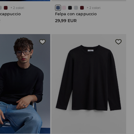
+
2
colori
+
2
colori
 cappuccio
Felpa con cappuccio
R
29,99 EUR