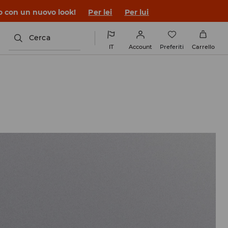
co con un nuovo look!
Per lei
Per lui
Cerca
IT
Account
Preferiti
Carrello