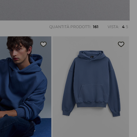
QUANTITÀ PRODOTTI
:
161
VISTA
:
4
5