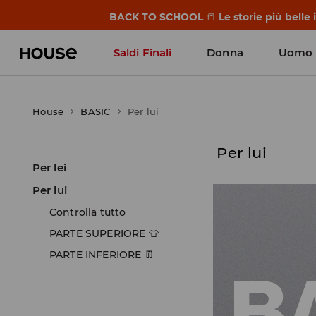
BACK TO SCHOOL
📒
Le storie più belle
Saldi Finali
Donna
Uomo
House
BASIC
Per lui
Per lui
Per lei
Per lui
Controlla tutto
PARTE SUPERIORE 👕
PARTE INFERIORE 👖