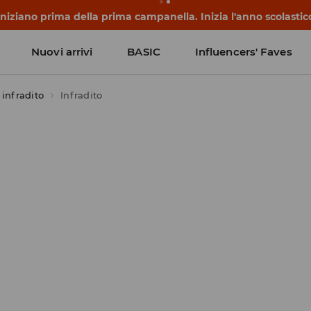
 Lasciati sorprendere – scopri i nuovi prezzi dei SALDI FINALI
Nuovi arrivi
BASIC
Influencers' Faves
 infradito
Infradito