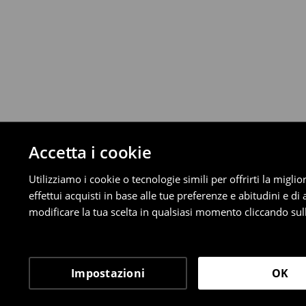
⟶
Scopri di più
Politica di reso
È possibile restituire gratuitamente i pro
metodi di restituzione selezionati (non si a
Informazioni dettagliate su resi
Accetta i cookie
Utilizziamo i cookie o tecnologie simili per offrirti la migl
effettui acquisti in base alle tue preferenze e abitudini e di
modificare la tua scelta in qualsiasi momento cliccando sull
Impostazioni
OK