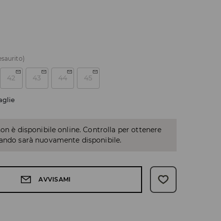
esaurito)
42
43
44
45
aglie
non è disponibile online. Controlla per ottenere
uando sarà nuovamente disponibile.
AVVISAMI