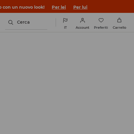
 ➡️
Per lei
Per lui
Cerca
IT
Account
Preferiti
Carrello