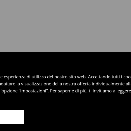
dotti entro 30 giorni attraverso
pplica ai pagamenti differiti).
iore esperienza di utilizzo del nostro sito web. Accettando tutti i 
 adattare la visualizzazione della nostra offerta individualmente al
'opzione “Impostazioni”. Per saperne di più, ti invitiamo a legger