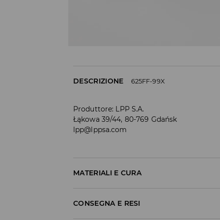
DESCRIZIONE
625FF-99X
Produttore
:
LPP S.A.
Łąkowa 39/44, 80-769 Gdańsk
lpp@lppsa.com
MATERIALI E CURA
Materiale I
:
100% POLIESTERE
CONSEGNA E RESI
Materiale II
:
90% EVA, 10% POLIESTERE
Materiale III
:
100% POLIETILENE