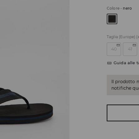
Colore
-
nero
Taglia (Europe)
(
40
41
Guida alle t
Il prodotto 
notifiche q