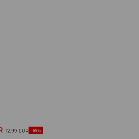
R
-69%
12,99
EUR