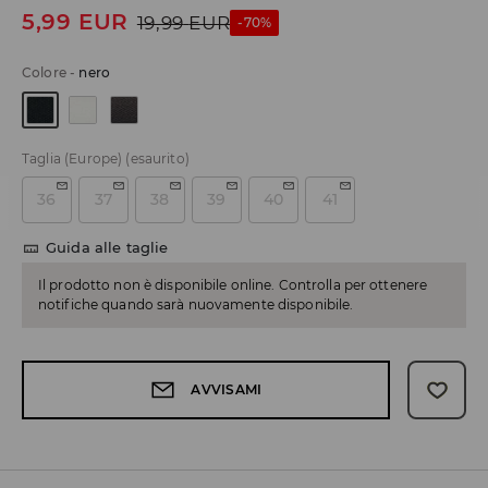
5,99
EUR
19,99
EUR
-70%
Colore
-
nero
Taglia (Europe)
(esaurito)
36
37
38
39
40
41
Guida alle taglie
Il prodotto non è disponibile online. Controlla per ottenere
notifiche quando sarà nuovamente disponibile.
AVVISAMI