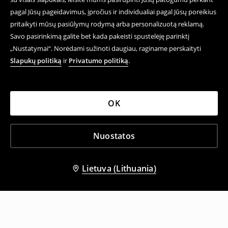
pagal Jūsų pageidavimus, įpročius ir individualiai pagal Jūsų poreikius
pritaikyti mūsų pasiūlymų rodymą arba personalizuotą reklamą.
Savo pasirinkimą galite bet kada pakeisti spustelėję parinktį
„Nustatymai“. Norėdami sužinoti daugiau, raginame perskaityti
Slapukų politiką
ir
Privatumo politiką
.
OK
Nuostatos
Lietuva (Lithuania)