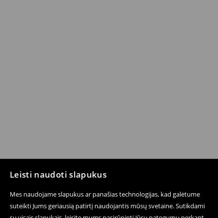
Leisti naudoti slapukus
Mes naudojame slapukus ar panašias technologijas, kad galėtume
suteikti Jums geriausią patirtį naudojantis mūsų svetaine. Sutikdami
su visais slapukais, leisite mums pasirūpinti Jūsų patogumu perkant