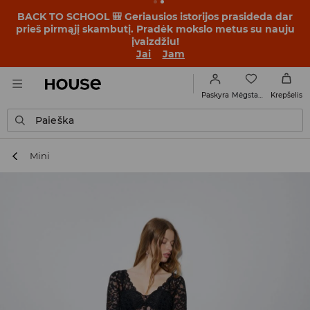
BACK TO SCHOOL 🎒 Geriausios istorijos prasideda dar
prieš pirmąjį skambutį. Pradėk mokslo metus su nauju
įvaizdžiu!
Jai
Jam
Mėgstamiausi
Paskyra
Krepšelis
Paieška
Mini