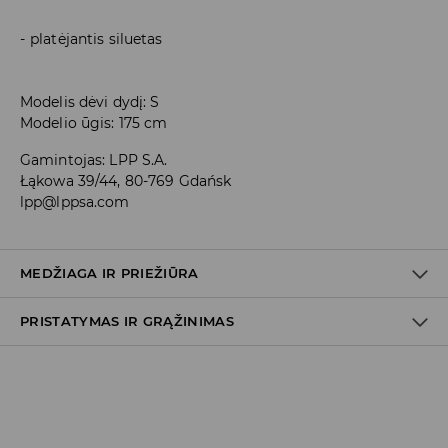
platėjantis siluetas
Modelis dėvi dydį: S
Modelio ūgis: 175 cm
Gamintojas
:
LPP S.A.
Łąkowa 39/44, 80-769 Gdańsk
lpp@lppsa.com
MEDŽIAGA IR PRIEŽIŪRA
PRISTATYMAS IR GRĄŽINIMAS
PIRMAS AUDINYS
:
90% POLIAMIDINIS PLUOŠTAS, 10%
ELASTANAS
PIRMAS PAMUŠALAS
:
100% POLIESTERIS
Prekių pristatymo politika
SKALBTI ATSKIRAI ARBA SU PANAŠIOMIS SPALVOMIS
Atsiėmimas parduotuvėje
(2–8 darbo dienos nuo išsiuntimo)
BALINTI NEGALIMA
0,00 EUR
/ Online (PayU, PayPal, Google Pay, Trustly)