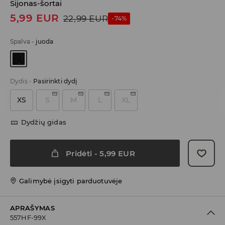
Sijonas-šortai
5,99
EUR
22,99
EUR
-74%
Spalva
-
juoda
Dydis
-
Pasirinkti dydį
XS
S
M
L
XL
Dydžių gidas
Pridėti
-
5,99
EUR
Galimybė įsigyti parduotuvėje
APRAŠYMAS
557HF-99X