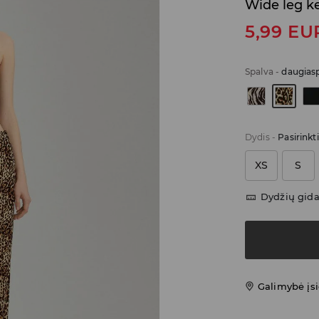
Wide leg k
5,99
EU
Spalva
-
daugiasp
Dydis
-
Pasirinkt
XS
S
Dydžių gid
Galimybė įsi