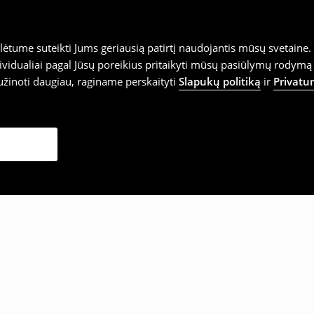
tume suteikti Jums geriausią patirtį naudojantis mūsų svetaine. S
vidualiai pagal Jūsų poreikius pritaikyti mūsų pasiūlymų rodymą 
užinoti daugiau, raginame perskaityti
Slapukų politiką
ir
Privatu