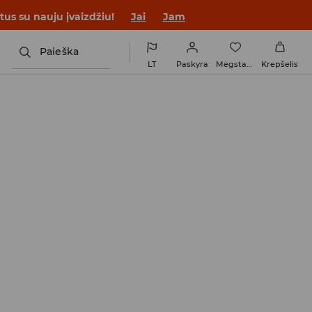
tus su nauju įvaizdžiu!
Jai
Jam
Paieška
LT
Paskyra
Mėgstamiausi
Krepšelis