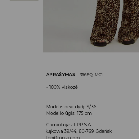
APRAŠYMAS
356EQ-MC1
100% viskozė
Modelis dėvi dydį: S/36
Modelio ūgis: 175 cm
Gamintojas
:
LPP S.A.
Łąkowa 39/44, 80-769 Gdańsk
lpp@lppsa.com