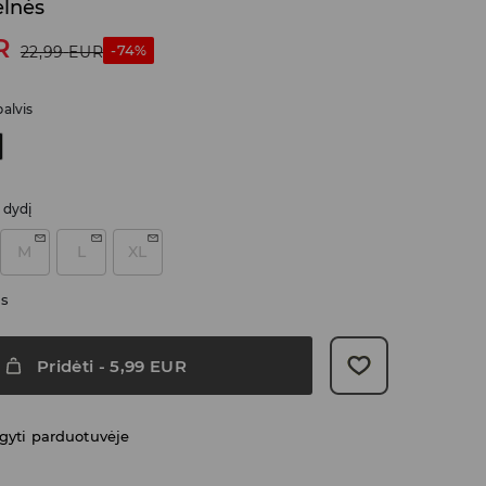
elnės
R
-74%
22,99
EUR
alvis
i dydį
M
L
XL
as
Pridėti
-
5,99
EUR
gyti parduotuvėje