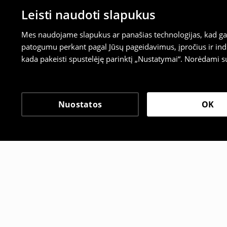
Leisti naudoti slapukus
Mes naudojame slapukus ar panašias technologijas, kad galė
patogumu perkant pagal Jūsų pageidavimus, įpročius ir indi
kada pakeisti spustelėję parinktį „Nustatymai“. Norėdami s
Nuostatos
OK