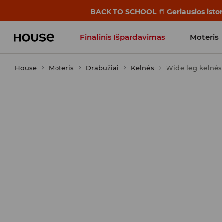
BACK TO SCHOOL
📒
Geriausios isto
Finalinis Išpardavimas
Moteris
House
Moteris
Influencers' Faves
Drabužiai
Kelnės
Wide leg kelnės