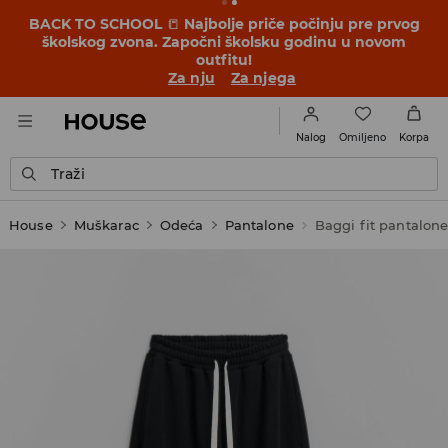
BACK TO SCHOOL
📒
Najbolje priče počinju pre prvog
školskog zvona. Započni školsku godinu u novom
outfitu!
Za nju
Za njega
Omiljeno
Nalog
Korpa
Traži
House
Muškarac
Odeća
Pantalone
Baggi fit pantalon