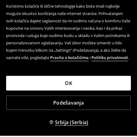
Koristimo kolačiće ili slične tehnologije kako biste imali najbolje
moguće iskustvo korišćenja naše internet stranice. Prihvatanjem
svih kolačića dajete saglasnost da mi vodimo računa o komforu Vaše
kupovine na osnovu Vaših interesovanja i navika, kao i da prikaz
proizvoda i usluga koje nudimo budu u skladu s Vašim potrebama ili
personalizovanom oglašavanju. Vaš izbor možete izmeniti u bilo
kojem trenutku klikom na „Settings” (Podešavanja), a ako želite da
saznate više, pogledajte
Pravila o kolačićima
i
Politiku privatnosti
.
OK
Podešavanja
Srbija (Serbia)