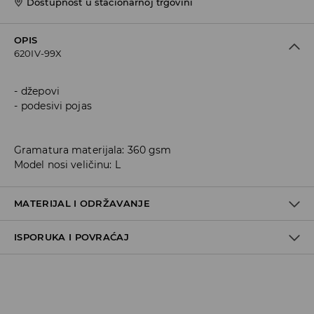
Dostupnost u stacionarnoj trgovini
OPIS
620IV-99X
džepovi
podesivi pojas
Gramatura materijala: 360 gsm
Model nosi veličinu: L
MATERIJAL I ODRŽAVANJE
ISPORUKA I POVRAĆAJ
60% COTTON, 40% POLYESTER
Metode dostave
Za vreme perioda praznika, vreme dostave može