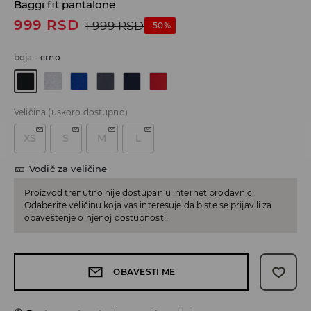
Baggi fit pantalone
999
RSD
1 999
RSD
-50%
boja
-
crno
Veličina
(uskoro dostupno)
XS
S
M
L
Vodič za veličine
Proizvod trenutno nije dostupan u internet prodavnici.
Odaberite veličinu koja vas interesuje da biste se prijavili za
obaveštenje o njenoj dostupnosti.
OBAVESTI ME