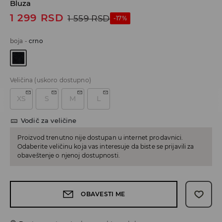
Bluza
1 299
RSD
1 559
RSD
-17%
boja
-
crno
Veličina
(uskoro dostupno)
XS
S
M
L
Vodič za veličine
Proizvod trenutno nije dostupan u internet prodavnici.
Odaberite veličinu koja vas interesuje da biste se prijavili za
obaveštenje o njenoj dostupnosti.
OBAVESTI ME