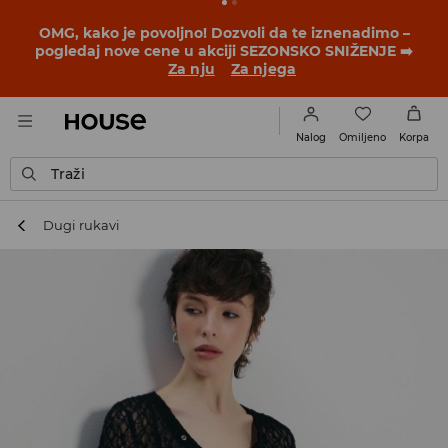
BACK TO SCHOOL
📒
Najbolje priče počinju pre prvog
školskog zvona. Započni školsku godinu u novom
outfitu!
Za nju
Za njega
Omiljeno
Nalog
Korpa
Traži
Dugi rukavi