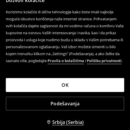
Dozvoli kolačiće
Koristimo kolačiće ili slične tehnologije kako biste imali najbolje
moguće iskustvo korišćenja naše internet stranice. Prihvatanjem
svih kolačića dajete saglasnost da mi vodimo računa o komforu Vaše
kupovine na osnovu Vaših interesovanja i navika, kao i da prikaz
proizvoda i usluga koje nudimo budu u skladu s Vašim potrebama ili
personalizovanom oglašavanju. Vaš izbor možete izmeniti u bilo
kojem trenutku klikom na „Settings” (Podešavanja), a ako želite da
saznate više, pogledajte
Pravila o kolačićima
i
Politiku privatnosti
.
OK
Podešavanja
Srbija (Serbia)