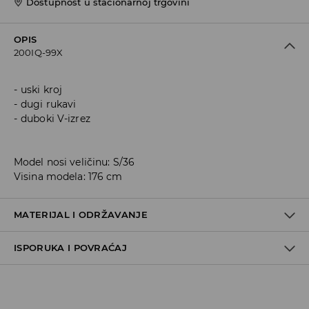
Dostupnost u stacionarnoj trgovini
OPIS
200IQ-99X
uski kroj
dugi rukavi
duboki V-izrez
Model nosi veličinu: S/36
Visina modela: 176 cm
MATERIJAL I ODRŽAVANJE
ISPORUKA I POVRAĆAJ
95% POLYAMIDE, 5% ELASTANE
Metode dostave