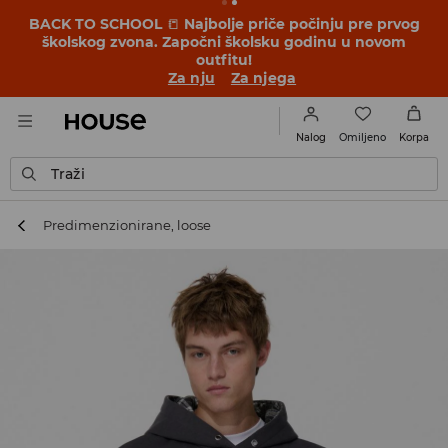
BACK TO SCHOOL
📒
Najbolje priče počinju pre prvog
školskog zvona. Započni školsku godinu u novom
outfitu!
Za nju
Za njega
Omiljeno
Nalog
Korpa
Traži
Predimenzionirane, loose