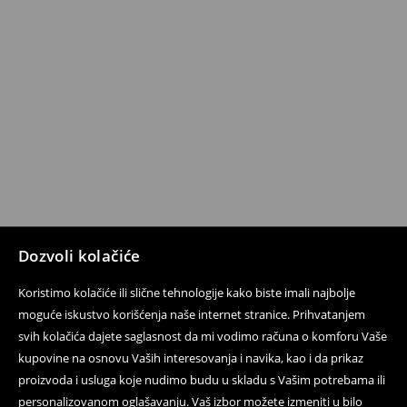
Dozvoli kolačiće
Koristimo kolačiće ili slične tehnologije kako biste imali najbolje
moguće iskustvo korišćenja naše internet stranice. Prihvatanjem
svih kolačića dajete saglasnost da mi vodimo računa o komforu Vaše
kupovine na osnovu Vaših interesovanja i navika, kao i da prikaz
proizvoda i usluga koje nudimo budu u skladu s Vašim potrebama ili
personalizovanom oglašavanju. Vaš izbor možete izmeniti u bilo