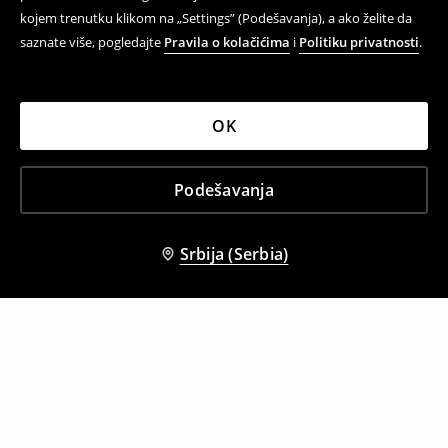
kojem trenutku klikom na „Settings” (Podešavanja), a ako želite da
saznate više, pogledajte
Pravila o kolačićima
i
Politiku privatnosti
.
OK
Podešavanja
Srbija (Serbia)