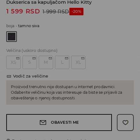
Dukserica sa kapuljačom Hello Kitty
1 599
RSD
1 999
RSD
-20%
boja
-
tamno siva
Veličina
(uskoro dostupno)
XS
S
M
L
XL
Vodič za veličine
Proizvod trenutno nije dostupan u internet prodavnici.
Odaberite veličinu koja vas interesuje da biste se prijavili za
obaveštenje o njenoj dostupnosti.
OBAVESTI ME