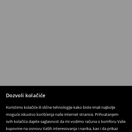
Dozvoli kolačiće
Koristimo kolačiće ili slične tehnologije kako biste imali najbolje
moguće iskustvo korišćenja naše internet stranice. Prihvatanjem
svih kolačića dajete saglasnost da mi vodimo računa o komforu Vaše
kupovine na osnovu Vaših interesovanja i navika, kao i da prikaz