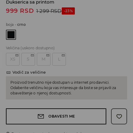
Dukserica sa printom
999
RSD
1 299
RSD
-23%
boja
-
crno
Veličina
(uskoro dostupno)
XS
S
M
L
Vodič za veličine
Proizvod trenutno nije dostupan u internet prodavnici.
Odaberite veličinu koja vas interesuje da biste se prijavili za
obaveštenje o njenoj dostupnosti.
OBAVESTI ME