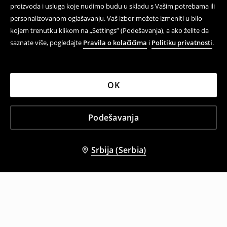
proizvoda i usluga koje nudimo budu u skladu s Vašim potrebama ili
personalizovanom oglašavanju. Vaš izbor možete izmeniti u bilo
kojem trenutku klikom na „Settings” (Podešavanja), a ako želite da
saznate više, pogledajte
Pravila o kolačićima
i
Politiku privatnosti
.
OK
Podešavanja
Srbija (Serbia)