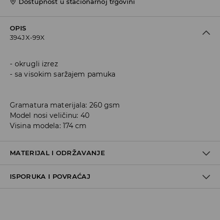
Dostupnost u stacionarnoj trgovini
OPIS
394JX-99X
okrugli izrez
sa visokim saržajem pamuka
Gramatura materijala: 260 gsm
Model nosi veličinu: 40
Visina modela: 174 cm
MATERIJAL I ODRŽAVANJE
ISPORUKA I POVRAĆAJ
60% COTTON, 40% POLYESTER
Metode dostave