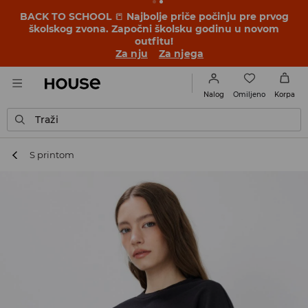
BACK TO SCHOOL
📒
Najbolje priče počinju pre prvog
školskog zvona. Započni školsku godinu u novom
outfitu!
Za nju
Za njega
Omiljeno
Nalog
Korpa
Traži
S printom