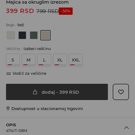
Majica sa okruglim izrezom
399
RSD
799
RSD
-50%
boja
-
bež
Veličina
-
Izaberi veličinu
S
M
L
XL
XXL
Vodič za veličine
dodaj
-
399
RSD
Dostupnost u stacionarnoj trgovini
OPIS
474IT-08M