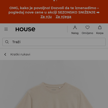
OMG, kako je povoljno! Dozvoli da te iznenadimo –
pogledaj nove cene u akciji SEZONSKO SNIŽENJE ➡️
Za nju
Za njega
Omiljeno
Nalog
Korpa
Traži
Kratki rukavi