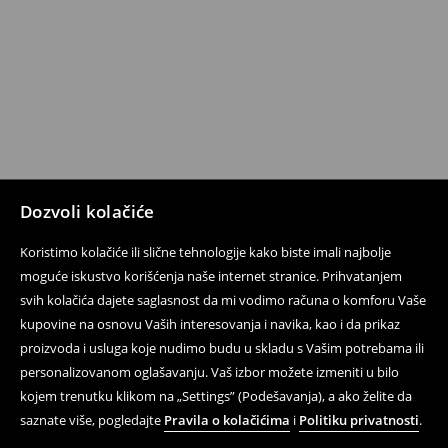
Dozvoli kolačiće
Koristimo kolačiće ili slične tehnologije kako biste imali najbolje
moguće iskustvo korišćenja naše internet stranice. Prihvatanjem
svih kolačića dajete saglasnost da mi vodimo računa o komforu Vaše
kupovine na osnovu Vaših interesovanja i navika, kao i da prikaz
proizvoda i usluga koje nudimo budu u skladu s Vašim potrebama ili
personalizovanom oglašavanju. Vaš izbor možete izmeniti u bilo
kojem trenutku klikom na „Settings” (Podešavanja), a ako želite da
saznate više, pogledajte
Pravila o kolačićima
i
Politiku privatnosti
.