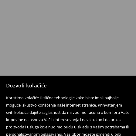
Dozvoli kolačiće
Koristimo kolačiće ili slične tehnologije kako biste imali najbolje
moguće iskustvo korišćenja naše internet stranice. Prihvatanjem
svih kolačića dajete saglasnost da mi vodimo računa o komforu Vaše
kupovine na osnovu Vaših interesovanja i navika, kao i da prikaz
proizvoda i usluga koje nudimo budu u skladu s Vašim potrebama ili
personalizovanom oglašavanju. Vaš izbor možete izmeniti u bilo