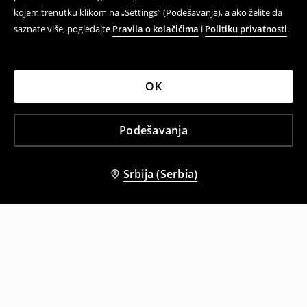
kojem trenutku klikom na „Settings” (Podešavanja), a ako želite da
saznate više, pogledajte
Pravila o kolačićima
i
Politiku privatnosti
.
OK
Podešavanja
Srbija (Serbia)