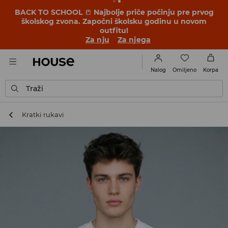
BACK TO SCHOOL
📒
Najbolje priče počinju pre prvog
školskog zvona. Započni školsku godinu u novom
outfitu!
Za nju
Za njega
Omiljeno
Nalog
Korpa
Traži
Kratki rukavi