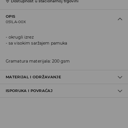
Dostupnost u stacionarnoj trgovini
OPIS
051LA-00X
okrugli izrez
sa visokim saržajem pamuka
Gramatura materijala: 200 gsm
MATERIJAL I ODRŽAVANJE
ISPORUKA I POVRAĆAJ
100% COTTON
Metode dostave
Za vreme perioda praznika, vreme dostave može
potrajati duže.