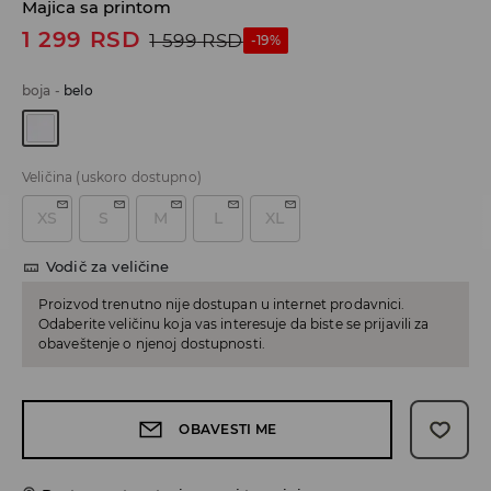
Majica sa printom
1 299
RSD
1 599
RSD
-19%
boja
-
belo
Veličina
(uskoro dostupno)
XS
S
M
L
XL
Vodič za veličine
Proizvod trenutno nije dostupan u internet prodavnici.
Odaberite veličinu koja vas interesuje da biste se prijavili za
obaveštenje o njenoj dostupnosti.
OBAVESTI ME