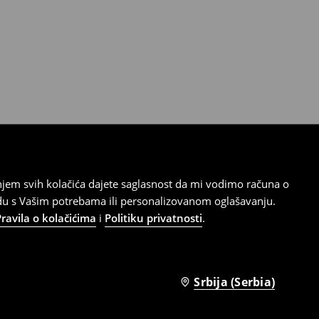
tanjem svih kolačića dajete saglasnost da mi vodimo računa o
adu s Vašim potrebama ili personalizovanom oglašavanju.
Pravila o kolačićima
i
Politiku privatnosti
.
Srbija (Serbia)