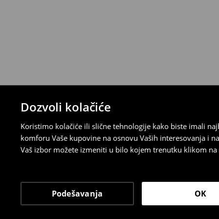
Politika povraćaja
Ako se predomislite u vezi s kupovinom,
politiku povraćaja u roku od 30 dana (od 
uradili, idite na korisnički nalog i popunit
su brzi, laki i besplatni.
⟶
Detaljne informacije o povraćaju
Dozvoli kolačiće
Koristimo kolačiće ili slične tehnologije kako biste imali 
komforu Vaše kupovine na osnovu Vaših interesovanja i na
Vaš izbor možete izmeniti u bilo kojem trenutku klikom na „
Podešavanja
OK