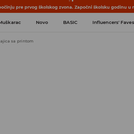
počinju pre prvog školskog zvona. Započni školsku godinu u 
Muškarac
Novo
BASIC
Influencers' Fave
ajica sa printom