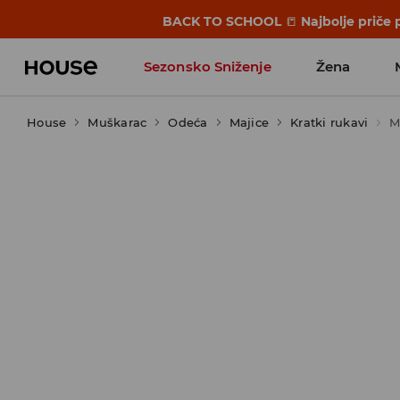
BACK TO SCHOOL
📒
Najbolje priče 
Sezonsko Sniženje
Žena
House
Muškarac
Odeća
Majice
Kratki rukavi
M