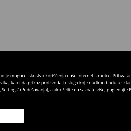
 imajte na umu da nudimo
datuma prijema). Da biste to
e obrazac za povraćaj. Povraćaji
najbolje moguće iskustvo korišćenja naše internet stranice. Prihva
vika, kao i da prikaz proizvoda i usluga koje nudimo budu u skl
Settings” (Podešavanja), a ako želite da saznate više, pogledajte