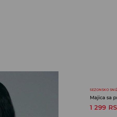
SEZONSKO SNI
Majica sa 
1 299
R