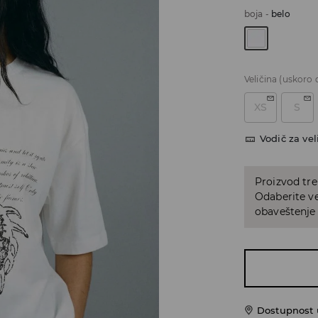
boja
-
belo
Veličina
(uskoro 
XS
S
Vodič za vel
Proizvod tre
Odaberite vel
obaveštenje 
Dostupnost u