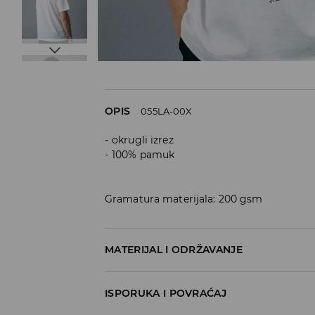
OPIS
055LA-00X
okrugli izrez
100% pamuk
Gramatura materijala: 200 gsm
MATERIJAL I ODRŽAVANJE
100% COTTON
ISPORUKA I POVRAĆAJ