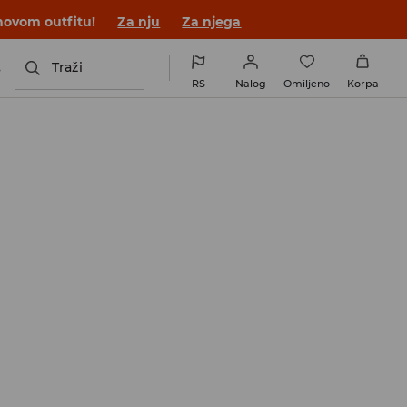
novom outfitu!
Za nju
Za njega
s
Traži
RS
Nalog
Omiljeno
Korpa