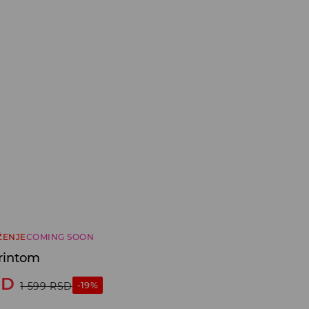
ŽENJE
COMING SOON
printom
SD
-19%
1 599
RSD