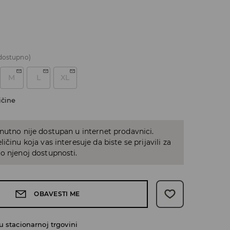
dostupno)
M
L
XL
ičine
nutno nije dostupan u internet prodavnici.
ičinu koja vas interesuje da biste se prijavili za
o njenoj dostupnosti.
OBAVESTI ME
 stacionarnoj trgovini