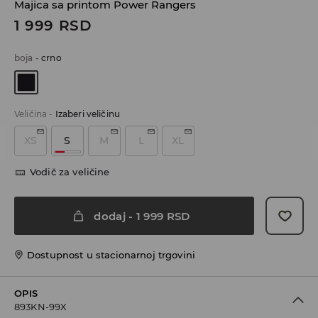
Majica sa printom Power Rangers
1 999
RSD
boja
-
crno
Veličina
-
Izaberi veličinu
XS
S
M
L
XL
Vodič za veličine
dodaj
-
1 999
RSD
Dostupnost u stacionarnoj trgovini
OPIS
893KN-99X