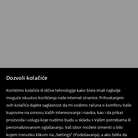
Dozvoli kolačiće
Koristimo kolačiće ili slične tehnologije kako biste imali najbolje
moguće iskustvo korišćenja naše internet stranice. Prihvatanjem
svih kolačića dajete saglasnost da mi vodimo računa o komforu Vaše
kupovine na osnovu Vaših interesovanja i navika, kao i da prikaz
proizvoda i usluga koje nudimo budu u skladu s Vašim potrebama ili
personalizovanom oglašavanju. Vaš izbor možete izmeniti u bilo
kojem trenutku klikom na „Settings” (Podešavanja), a ako želite da